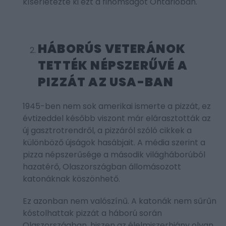
kísérletezte ki ezt a finomságot Ontarioban.
HÁBORÚS VETERÁNOK
TETTÉK NÉPSZERŰVÉ A
PIZZÁT AZ USA-BAN
1945-ben nem sok amerikai ismerte a pizzát, ez
évtizeddel később viszont már elárasztották az
új gasztrotrendről, a pizzáról szóló cikkek a
különböző újságok hasábjait. A média szerint a
pizza népszerűsége a második világháborúból
hazatérő, Olaszországban állomásozott
katonáknak köszönhető.
Ez azonban nem valószínű. A katonák nem sűrűn
kóstolhattak pizzát a háború során
Olaszországban, hiszen az élelmiszerhiány olyan