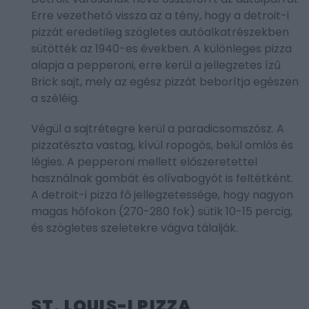
Erre vezethető vissza az a tény, hogy a detroit-i
pizzát eredetileg szögletes autóalkatrészekben
sütötték az 1940-es években. A különleges pizza
alapja a pepperoni, erre kerül a jellegzetes ízű
Brick sajt, mely az egész pizzát beborítja egészen
a széléig.
Végül a sajtrétegre kerül a paradicsomszósz. A
pizzatészta vastag, kívül ropogós, belül omlós és
légies. A pepperoni mellett előszeretettel
használnak gombát és olívabogyót is feltétként.
A detroit-i pizza fő jellegzetessége, hogy nagyon
magas hőfokon (270-280 fok) sütik 10-15 percig,
és szögletes szeletekre vágva tálalják.
ST. LOUIS-I PIZZA