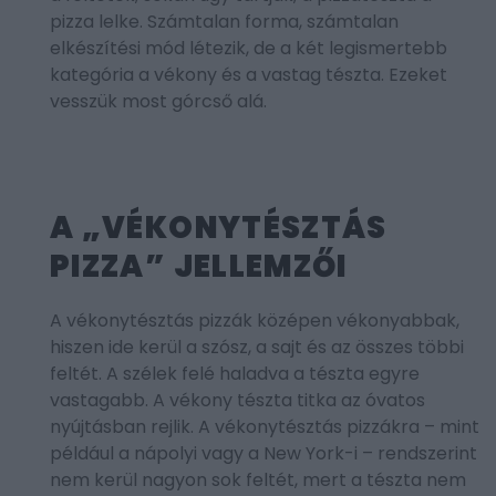
pizza lelke. Számtalan forma, számtalan
elkészítési mód létezik, de a két legismertebb
kategória a vékony és a vastag tészta. Ezeket
vesszük most górcső alá.
A „VÉKONYTÉSZTÁS
PIZZA” JELLEMZŐI
A vékonytésztás pizzák középen vékonyabbak,
hiszen ide kerül a szósz, a sajt és az összes többi
feltét. A szélek felé haladva a tészta egyre
vastagabb. A vékony tészta titka az óvatos
nyújtásban rejlik. A vékonytésztás pizzákra – mint
például a nápolyi vagy a New York-i – rendszerint
nem kerül nagyon sok feltét, mert a tészta nem