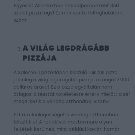
Egyesült Államokban másodpercenként 350
szelet pizza fogy! Ez már szinte felfoghatatlan
szám!
A VILÁG LEGDRÁGÁBB
PIZZÁJA
A Salerno-i pizzériában készülő Luis XIII pizza
jelenleg a világ legdrágább pizzája a maga 12.000
dolláros árával. Ez a pizza egyáltalán nem
átlagos: a tésztát tökéletesre érlelik mielőtt a séf
megérkezik a vendég otthonába. Bizony!
Ezt a különlegességet a vendég otthonában
készítik el. A rendkívüli mesterműre olyan
feltétek kerülnek, mint például kaviár, homár