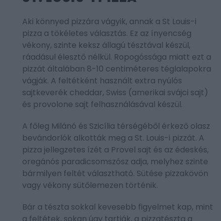
Aki könnyed pizzára vágyik, annak a St Louis-i
pizza a tökéletes választás. Ez az ínyencség
vékony, szinte keksz állagú tésztával készül,
ráadásul élesztő nélkül. Ropogóssága miatt ezt a
pizzát általában 8-10 centiméteres téglalapokra
vágják. A feltétként használt extra nyúlós
sajtkeverék cheddar, Swiss (amerikai svájci sajt)
és provolone sajt felhasználásával készül.
A főleg Milánó és Szicília térségéből érkező olasz
bevándorlók alkották meg a St. Louis-i pizzát. A
pizza jellegzetes ízét a Provel sajt és az édeskés,
oregánós paradicsomszósz adja, melyhez szinte
bármilyen feltét választható. Sütése pizzakövön
vagy vékony sütőlemezen történik.
Bár a tészta sokkal kevesebb figyelmet kap, mint
a feltétek, sokan úgy tartják, a pizzatészta a