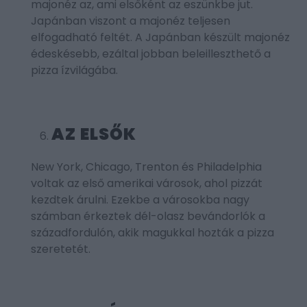
majonéz az, ami elsőként az eszünkbe jut.
Japánban viszont a majonéz teljesen
elfogadható feltét. A Japánban készült majonéz
édeskésebb, ezáltal jobban beleilleszthető a
pizza ízvilágába.
AZ ELSŐK
New York, Chicago, Trenton és Philadelphia
voltak az első amerikai városok, ahol pizzát
kezdtek árulni. Ezekbe a városokba nagy
számban érkeztek dél-olasz bevándorlók a
századfordulón, akik magukkal hozták a pizza
szeretetét.