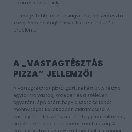
bírná el a feltét súlyát.
Ha mégis több feltétre vágynánk, a pizzatészta
közepének vastagításával kiküszöbölhető a
probléma.
A „VASTAGTÉSZTÁS
PIZZA” JELLEMZŐI
A vastagtésztás pizza igazi „nehézfiú”. A tészta
egyforma vastag, középen és a széleken
egyaránt, épp azért, hogy a szósz és feltét
mennyiséget kellőképpen alátámassza. A
vastagság elkészítési módtól függően változhat,
de jellemzően fél centiméter körül mozog. A
vastagtésztás pizzák – mint például a chicagoi