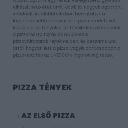
A pizza ugyanis egy rendkívül egyszerű, gyorsan
elkészíthető étel, amit kicsik és nagyok egyaránt
imádnak. Az alábbi cikkben bemutatjuk a
legérdekesebb pizzával és a pizza eredetével
kapcsolatos tényeket és tévhiteket, elmerülünk
a pizzatészta fajták és a különféle
pizzaváltozatok rejtelmeiben, és beszámolunk
arról, hogyan lett a pizza, vagyis pontosabban a
pizzakészítés az UNESCO világörökség része.
PIZZA TÉNYEK
AZ ELSŐ PIZZA