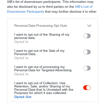
vastag, párnaszerű tészta alapú, ropogós kérgű,
IAB’s list of downstream participants. This information may
paradicsomszószos pizza. A körcikkek helyett
also be disclosed by us to third parties on the
IAB’s List of
négyzetekre vágott pizza sajttal vagy sajt nélkül
Downstream Participants
that may further disclose it to other
third parties.
is kérhető. A sajtos változat jellemzője, – a
chicagoi deep dish pizzához hasonlóan – hogy a
Please note that this website/app uses one or more Google
Personal Data Processing Opt Outs
sajt a feltétek alá kerül, így megakadályozza a
services and may gather and store information including but
tészta elázását.
not limited to your visit or usage behaviour. You may click to
I want to opt-out of the Sharing of my
personal data.
grant or deny consent to Google and its third-party tags to
Opted In
Ezt az ínyencséget a szicíliai bevándorlók vitték
use your data for below specified purposes in below Google
consent section.
Amerikába a 19. században, de csak a második
I want to opt-out of the Sale of my
Personal Data.
világháború után lett igazán népszerű. A feltétek,
Opted In
amelyek nélkül nem szicíliai a szicíliai pizza:
paradicsomdarabok, hagyma, szardella és
I want to opt-out of processing my
Personal Data for Targeted Advertising.
fűszernövények. A sütés során ízfokozásképpen
Opted In
a formát olíva olajjal kenik ki.
I want to opt-out of Collection, Use,
Retention, Sale, and/or Sharing of my
A sütési időt a pite mérete határozza meg, de
Personal Data that Is Unrelated with the
Purposes for which it was collected.
általában 220 fokos sütőben 15-20 perc alatt
Opted Out
elkészül.