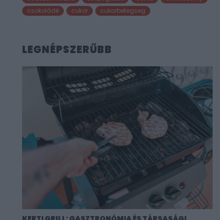
csokoládé
cukor
cukorbetegseg
LEGNÉPSZERŰBB
KERTI GRILL: GASZTRONÓMIA ÉS TÁRSASÁGI