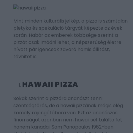
Mint minden kulturális jelkép, a pizza is számtalan
pletyka és spekuláció tárgyát képezte az évek
során. Habár az emberek többsége szerint a
pizzát csak imádni lehet, a népszerűség életre
hívott pár igencsak zavaró hamis állítást,
tévhitet is.
HAWAII PIZZA
Sokak szerint a pizzára ananászt tenni
szentségtörés, de a hawaii pizzának mégis elég
komoly rajongótábora van. Ezt az ananászos
finomságot azonban nem hawaii séf találta fel,
hanem kanadai. Sam Panopoulos 1962-ben