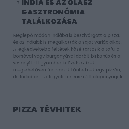
INDIA ÉS AZ OLASZ
GASZTRONÓMIA
TALÁLKOZÁSA
Meglepő módon Indiába is beszivárgott a pizza,
és az indiaiak is megalkották a saját variációikat.
A legkedveltebb feltétek közé tartozik a tofu, a
borsóval vagy burgonyával darált birkahús és a
savanyított gyömbér is. Ezek az ízek
meglehetősen furcsának tűnhetnek egy pizzán,
de Indiában ezek gyakran használt alapanyagok.
PIZZA TÉVHITEK