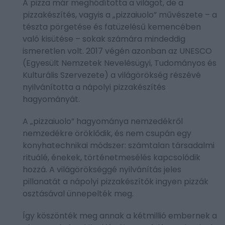
A pizza már meghódította a világot, de a
pizzakészítés, vagyis a „pizzaiuolo” művészete – a
tészta pörgetése és fatüzelésű kemencében
való kisütése – sokak számára mindeddig
ismeretlen volt. 2017 végén azonban az UNESCO
(Egyesült Nemzetek Nevelésügyi, Tudományos és
Kulturális Szervezete) a világörökség részévé
nyilvánította a nápolyi pizzakészítés
hagyományát.
A „pizzaiuolo” hagyománya nemzedékről
nemzedékre öröklődik, és nem csupán egy
konyhatechnikai módszer: számtalan társadalmi
rituálé, énekek, történetmesélés kapcsolódik
hozzá. A világörökséggé nyilvánítás jeles
pillanatát a nápolyi pizzakészítők ingyen pizzák
osztásával ünnepelték meg.
Így köszönték meg annak a kétmillió embernek a