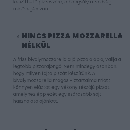
készíthető pizzaszósz, a hangsúly a zöldség
minőségén van.
NINCS PIZZA MOZZARELLA
NÉLKÜL
A friss bivalymozzarella a jó pizza alapja, vallja a
legtöbb pizzarajongó. Nem mindegy azonban,
hogy milyen fajta pizzát készítünk. A
bivalymozzarella magas víztartalma miatt
könnyen eláztat egy vékony tészájú pizzát,
amelyhez épp ezét egy szárazabb sajt
használata ajánlott.