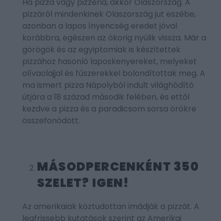
Ha pizza vagy pizzéria, akkor Olaszország. A
pizzáról mindenkinek Olaszország jut eszébe,
azonban a lapos ínyencség eredet jóval
korábbra, egészen az ókorig nyúlik vissza. Már a
görögök és az egyiptomiak is készítettek
pizzához hasonló laposkenyereket, melyeket
olívaolajjal és fűszerekkel bolondítottak meg. A
ma ismert pizza Nápolyból indult világhódító
útjára a 18 század második felében, és ettől
kezdve a pizza és a paradicsom sorsa örökre
összefonódott.
MÁSODPERCENKÉNT 350
SZELET? IGEN!
Az amerikaiak köztudottan imádják a pizzát. A
legfrissebb kutatások szerint az Amerikai