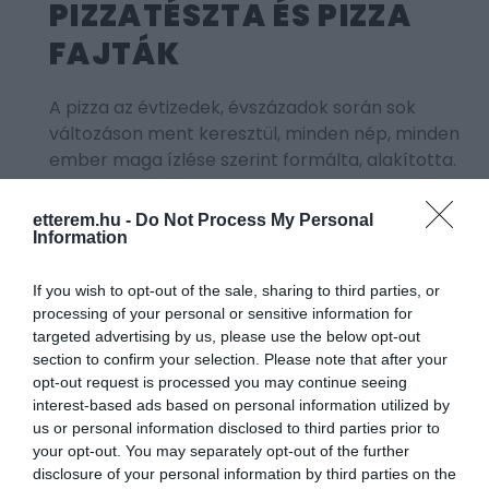
PIZZATÉSZTA ÉS PIZZA
FAJTÁK
A pizza az évtizedek, évszázadok során sok
változáson ment keresztül, minden nép, minden
ember maga ízlése szerint formálta, alakította.
Ennek a fejlődési folyamatnak a következménye
az, hogy manapság rengeteg pizzafajta kering a
etterem.hu -
Do Not Process My Personal
köztudatban. A három legismertebb pizza a
Information
nápolyi, a chicagoi és a New York-i pizza, de a
lista itt még nem ér véget, sőt!
If you wish to opt-out of the sale, sharing to third parties, or
processing of your personal or sensitive information for
targeted advertising by us, please use the below opt-out
section to confirm your selection. Please note that after your
opt-out request is processed you may continue seeing
interest-based ads based on personal information utilized by
SZICÍLIAI PIZZA
us or personal information disclosed to third parties prior to
your opt-out. You may separately opt-out of the further
A szicíliai pizza vagy más néven sfincione egy
disclosure of your personal information by third parties on the