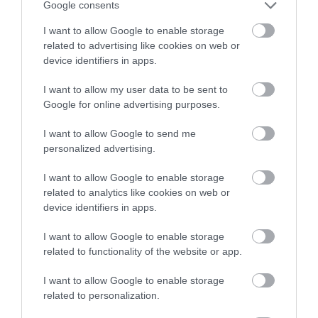
Google consents
I want to allow Google to enable storage
related to advertising like cookies on web or
GÖRÖG PIZZA
device identifiers in apps.
I want to allow my user data to be sent to
A görög pizza az Amerikába érkező görög
Google for online advertising purposes.
bevándorlókhoz köthető, akik az olasz pizzát a
saját ízlésük szerint alakították. A főleg a New
I want to allow Google to send me
personalized advertising.
England-i államokban kedvelt görög stílusú pizza
vastagtésztás, és olajozott formában sül, emiatt
I want to allow Google to enable storage
szinte olyan, mintha olajban sütötték volna ki az
related to analytics like cookies on web or
alját.
device identifiers in apps.
A tésztája jóval tömöttebb, vastagabb, mint a
I want to allow Google to enable storage
vékonytésztás pizzáké, de közel sem olyan
related to functionality of the website or app.
vastag, mint a chicagói vagy szicíliai pizzáké. A
I want to allow Google to enable storage
görög pizzán jellemzően több a szósz, mint a sajt.
related to personalization.
A paradicsomszószban erőteljesen érezhető az