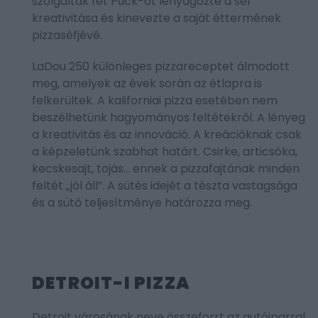
szolgáltak fel. Puck-ot lenyűgözte a séf
kreativitása és kinevezte a saját éttermének
pizzaséfjévé.
LaDou 250 különleges pizzareceptet álmodott
meg, amelyek az évek során az étlapra is
felkerültek. A kaliforniai pizza esetében nem
beszélhetünk hagyományos feltétekről. A lényeg
a kreativitás és az innováció. A kreációknak csak
a képzeletünk szabhat határt. Csirke, articsóka,
kecskesajt, tojás… ennek a pizzafajtának minden
feltét „jól áll”. A sütés idejét a tészta vastagsága
és a sütő teljesítménye határozza meg.
DETROIT-I PIZZA
Detroit városának neve összeforrt az autóiparral.