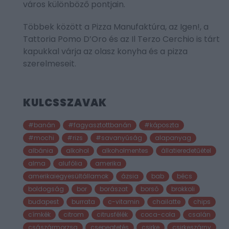
város különböző pontjain.
Többek között a Pizza Manufaktúra, az Igen!, a
Tattoria Pomo D’Oro és az Il Terzo Cerchio is tárt
kapukkal várja az olasz konyha és a pizza
szerelmeseit.
KULCSSZAVAK
#banán
#fagyasztottbanán
#káposzta
#mochi
#rizs
#savanyúság
alapanyag
albánia
alkohol
alkoholmentes
állatieredetűétel
alma
alufólia
amerika
amerikaiegyesültállamok
ázsia
bab
bécs
boldogság
bor
borászat
borsó
brokkoli
budapest
burrata
c-vitamin
chailatte
chips
címkék
citrom
citrusfélék
coca-cola
csalán
császármorzsa
csepegtetés
csirke
csirkeszárny