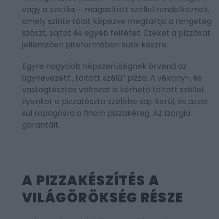
vagy a szicíliai – magasított széllel rendelkeznek,
amely szinte tálat képezve megtartja a rengeteg
szószt, sajtot és egyéb feltétet. Ezeket a pizzákat
jellemzően piteformában sütik készre.
Egyre nagyobb népszerűségnek örvend az
úgynevezett „töltött szélű” pizza. A vékony-, és
vastagtésztás változat is kérhető töltött széllel.
Ilyenkor a pizzatészta szélébe sajt kerül, és azzal
sül ropogósra a finom pizzakéreg. Az ízorgia
garantált.
A PIZZAKÉSZÍTÉS A
VILÁGÖRÖKSÉG RÉSZE