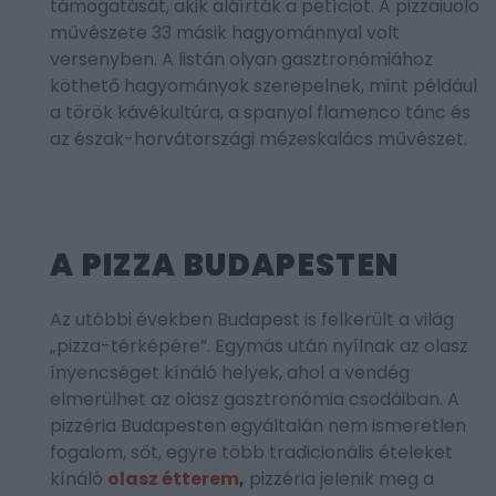
támogatását, akik aláírták a petíciót. A pizzaiuolo
művészete 33 másik hagyománnyal volt
versenyben. A listán olyan gasztronómiához
köthető hagyományok szerepelnek, mint például
a török kávékultúra, a spanyol flamenco tánc és
az észak-horvátországi mézeskalács művészet.
A PIZZA BUDAPESTEN
Az utóbbi években Budapest is felkerült a világ
„pizza-térképére”. Egymás után nyílnak az olasz
ínyencséget kínáló helyek, ahol a vendég
elmerülhet az olasz gasztronómia csodáiban. A
pizzéria Budapesten egyáltalán nem ismeretlen
fogalom, sőt, egyre több tradicionális ételeket
kínáló
olasz étterem
,
pizzéria jelenik meg a