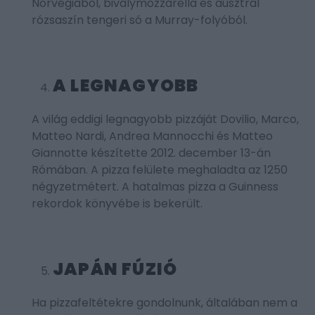
Norvégiából, bivalymozzarella és ausztrál
rózsaszín tengeri só a Murray-folyóból.
A LEGNAGYOBB
A világ eddigi legnagyobb pizzáját Dovilio, Marco,
Matteo Nardi, Andrea Mannocchi és Matteo
Giannotte készítette 2012. december 13-án
Rómában. A pizza felülete meghaladta az 1250
négyzetmétert. A hatalmas pizza a Guinness
rekordok könyvébe is bekerült.
JAPÁN FÚZIÓ
Ha pizzafeltétekre gondolnunk, általában nem a