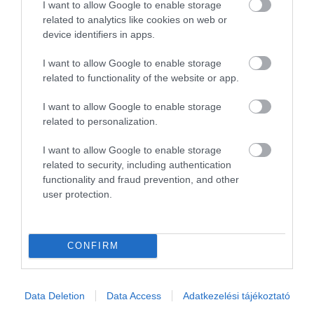
I want to allow Google to enable storage
gondos elkészítés.
related to analytics like cookies on web or
device identifiers in apps.
Képek forrása:
Unsplash
I want to allow Google to enable storage
related to functionality of the website or app.
I want to allow Google to enable storage
KULCSSZAVAK
related to personalization.
#banán
#fagyasztottbanán
#káposzta
I want to allow Google to enable storage
#mochi
#rizs
#savanyúság
alapanyag
related to security, including authentication
functionality and fraud prevention, and other
albánia
alkohol
alkoholmentes
állatieredetűétel
user protection.
alma
alufólia
amerika
amerikaiegyesültállamok
ázsia
bab
bécs
boldogság
bor
borászat
borsó
brokkoli
CONFIRM
budapest
burrata
c-vitamin
chailatte
chips
címkék
citrom
citrusfélék
coca-cola
csalán
császármorzsa
csepegtetés
csirke
csirkeszárny
Data Deletion
Data Access
Adatkezelési tájékoztató
csokoládé
cukor
cukorbetegseg