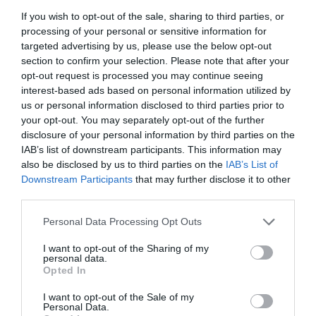
egyszerűek: tészta, pecorino romano, frissen
If you wish to opt-out of the sale, sharing to third parties, or
őrölt fekete bors és egy kevés a főzővízből. Az
processing of your personal or sensitive information for
elkészítése viszont odafigyelést igényel, mert a
targeted advertising by us, please use the below opt-out
section to confirm your selection. Please note that after your
megfelelő állag eléréséhez pontos technika kell.
opt-out request is processed you may continue seeing
Bourdain Rómában, a Trastevere negyedben
interest-based ads based on personal information utilized by
található
Roma Sparita
étteremben kóstolta
us or personal information disclosed to third parties prior to
meg, ahol nem hagyományos módon, hanem
your opt-out. You may separately opt-out of the further
ropogós sajtkosárban tálalják. Nem véletlen,
disclosure of your personal information by third parties on the
hogy a sztárséf „a világ történetének
IAB’s list of downstream participants. This information may
legjobbjának” nevezte. A titok a szósz állagában
also be disclosed by us to third parties on the
IAB’s List of
Downstream Participants
that may further disclose it to other
rejlik. A sajtot a főzővízzel kell összedolgozni,
third parties.
hogy krémes, sima bevonat kerüljön a tésztára.
Ha ez nem sikerül, könnyen csomós marad,
írja
a
Please note that this website/app uses one or more Google
Personal Data Processing Opt Outs
The Daily Meal
.
services and may gather and store information including but
not limited to your visit or usage behaviour. You may click to
I want to opt-out of the Sharing of my
personal data.
grant or deny consent to Google and its third-party tags to
Opted In
use your data for below specified purposes in below Google
consent section.
I want to opt-out of the Sale of my
Personal Data.