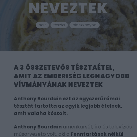
NEVEZTEK
sajt
tészta
olaszkonyha
A 3 ÖSSZETEVŐS TÉSZTAÉTEL,
AMIT AZ EMBERISÉG LEGNAGYOBB
VÍVMÁNYÁNAK NEVEZTEK
Anthony Bourdain ezt az egyszerű római
tésztát tartotta az egyik legjobb ételnek,
amit valaha kóstolt.
Anthony Bourdain
amerikai séf, író és televíziós
műsorvezető volt, aki a
Fenntartások nélkül