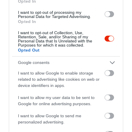
Opted In
I want to opt-out of processing my
Personal Data for Targeted Advertising.
Opted In
I want to opt-out of Collection, Use,
Retention, Sale, and/or Sharing of my
Personal Data that Is Unrelated with the
Purposes for which it was collected.
Opted Out
A római étteremben először vajat olvasztanak,
Google consents
majd hozzáadják a frissen őrölt borsot, amit
I want to allow Google to enable storage
röviden megpirítanak. Ezután kerül bele a tészta
related to advertising like cookies on web or
főzővize, majd maga a tészta, amit alaposan
device identifiers in apps.
átforgatnak az illatos, borsos alapban. Végül
bőséges mennyiségű, finomra reszelt pecorino
I want to allow my user data to be sent to
romano kerül rá. Ez beleolvad a szószba, ettől
Google for online advertising purposes.
lesz a végeredmény selymes és egységes.
I want to allow Google to send me
Tálaláskor még egy adag sajt kerül a tetejére. Ez
personalized advertising.
a fogás jól mutatja, mit tartott Bourdain igazán jó
ételnek: egyszerű alapanyagok, letisztult ízek és