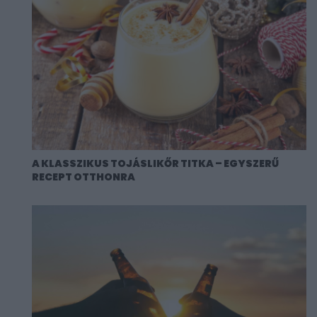
A KLASSZIKUS TOJÁSLIKŐR TITKA – EGYSZERŰ
RECEPT OTTHONRA