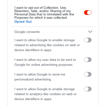
Kedvenc helyeként a
Hany Bany
nevű prágai
I want to opt-out of Collection, Use,
Retention, Sale, and/or Sharing of my
kocsmát említette, ahol minden nap 15 és 16 óra
Personal Data that Is Unrelated with the
között Happy Hourt tartanak. Ilyenkor egy korsó
Purposes for which it was collected.
Opted Out
sör ára mindössze egy font. A videós szerint ez a
hely a kedvenc sörözője a világon, az árakat
Google consents
pedig egyszerűen verhetetlennek nevezte. Mivel
I want to allow Google to enable storage
kicsit korábban érkezett, a Happy Hour előtt
related to advertising like cookies on web or
még két fontért ivott egy korsó szűretlen
device identifiers in apps.
Staropramen
sört, majd az akció kezdetekor
további két korsót vett már az egyfontos áron. A
I want to allow my user data to be sent to
videóban viccesen megjegyezte, hogy akár húsz
Google for online advertising purposes.
ilyen sört is el tudna fogyasztani egy este alatt.
I want to allow Google to send me
personalized advertising.
Képek forrása:
Unsplash
I want to allow Google to enable storage
related to analytics like cookies on web or
device identifiers in apps.
KULCSSZAVAK