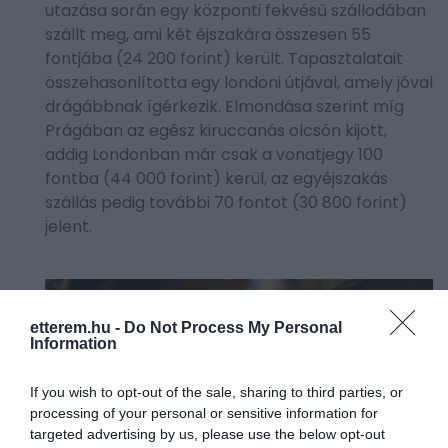
utazása során egy központi fekvésű szállodában
szállt meg, ami két éjszakára összesen 55
fontjába (24 200 forint) került. Tapasztalatait
összehasonlította egy londoni útjával, amely jóval
drágábbnak ígérkezik. Elmondása szerint míg
Prágában az egész kiruccanás olcsón kijött,
addig Londonban már csak a vonatjegy 100
fontba (44 000 forint) kerül, az egyéjszakás
szállás pedig további 70 fontot (30 800 forint)
jelent.
etterem.hu -
Do Not Process My Personal
Information
If you wish to opt-out of the sale, sharing to third parties, or
processing of your personal or sensitive information for
targeted advertising by us, please use the below opt-out