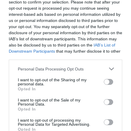
section to confirm your selection. Please note that after your
opt-out request is processed you may continue seeing
interest-based ads based on personal information utilized by
us or personal information disclosed to third parties prior to
your opt-out. You may separately opt-out of the further
disclosure of your personal information by third parties on the
A youtuber arról is beszélt, hogy a cseh
IAB’s list of downstream participants. This information may
fővárosban egyes kocsmák már délelőtt fél
also be disclosed by us to third parties on the
IAB’s List of
tizenegykor kinyitnak, így ő is egy külvárosi
Downstream Participants
that may further disclose it to other
sörözőben kezdte a napot. A helyi söröket a
third parties.
„sörök királyának” nevezte, és külön kiemelte az
Please note that this website/app uses one or more Google
Personal Data Processing Opt Outs
alacsony árakat, valamint a város sajátos
services and may gather and store information including but
kocsmai hangulatát. A youtuber szerint a prágai
not limited to your visit or usage behaviour. You may click to
I want to opt-out of the Sharing of my
sörözési kultúra alapvetően eltér attól, amit az
personal data.
grant or deny consent to Google and its third-party tags to
Opted In
Egyesült Királyságban megszokott. Elmondása
use your data for below specified purposes in below Google
szerint a vendégek közösen falatoznak,
consent section.
I want to opt-out of the Sale of my
Personal Data.
miközben folyamatosan beszélgetnek. Úgy véli,
Opted In
ez teljesen más élmény, mint az otthoni
kocsmákban, ahol gyakran egy asztaltársaság
I want to opt-out of processing my
Personal Data for Targeted Advertising.
tagjai is inkább a képernyőiket bámulják.
Opted In