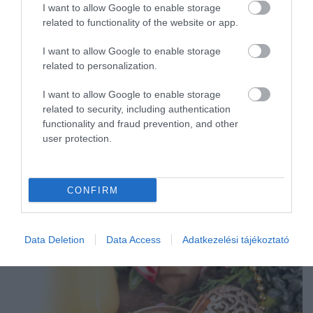
I want to allow Google to enable storage
#banán
#fagyasztottbanán
#káposzta
related to functionality of the website or app.
#mochi
#rizs
#savanyúság
alapanyag
I want to allow Google to enable storage
albánia
alkohol
alkoholmentes
állatieredetűétel
related to personalization.
alma
alufólia
amerika
amerikaiegyesültállamok
ázsia
bab
bécs
I want to allow Google to enable storage
boldogság
bor
borászat
borsó
brokkoli
related to security, including authentication
functionality and fraud prevention, and other
budapest
burrata
c-vitamin
chailatte
chips
user protection.
címkék
citrom
citrusfélék
coca-cola
csalán
császármorzsa
csepegtetés
csirke
csirkeszárny
csokoládé
cukor
cukorbetegseg
CONFIRM
LEGNÉPSZERŰBB
Data Deletion
Data Access
Adatkezelési tájékoztató