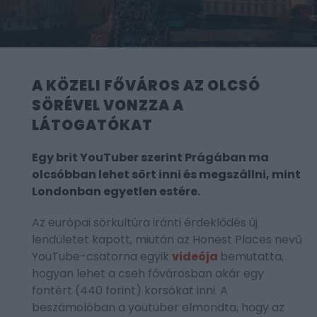
A KÖZELI FŐVÁROS AZ OLCSÓ
SÖRÉVEL VONZZA A
LÁTOGATÓKAT
Egy brit YouTuber szerint Prágában ma
olcsóbban lehet sört inni és megszállni, mint
Londonban egyetlen estére.
Az európai sörkultúra iránti érdeklődés új
lendületet kapott, miután az Honest Places nevű
YouTube-csatorna egyik
videója
bemutatta,
hogyan lehet a cseh fővárosban akár egy
fontért (440 forint) korsókat inni. A
beszámolóban a youtuber elmondta, hogy az