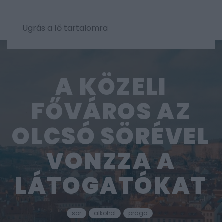
Ugrás a fő tartalomra
A KÖZELI
FŐVÁROS AZ
OLCSÓ SÖRÉVEL
VONZZA A
LÁTOGATÓKAT
sör
alkohol
prága