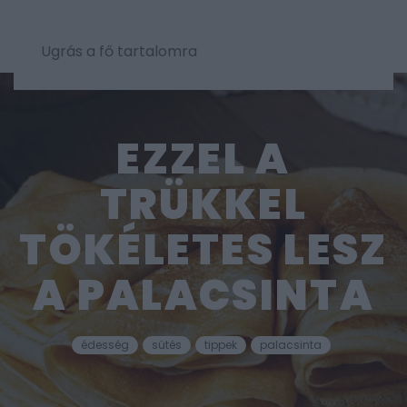
Ugrás a fő tartalomra
EZZEL A
TRÜKKEL
TÖKÉLETES LESZ
A PALACSINTA
édesség
sütés
tippek
palacsinta