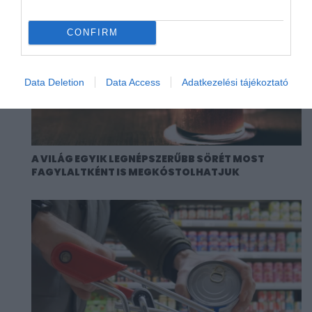
CONFIRM
Data Deletion
Data Access
Adatkezelési tájékoztató
A VILÁG EGYIK LEGNÉPSZERŰBB SÖRÉT MOST
FAGYLALTKÉNT IS MEGKÓSTOLHATJUK