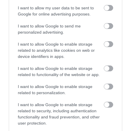
I want to allow my user data to be sent to
#banán
#fagyasztottbanán
#káposzta
Google for online advertising purposes.
#mochi
#rizs
#savanyúság
alapanyag
albánia
alkohol
alkoholmentes
állatieredetűétel
I want to allow Google to send me
alma
alufólia
amerika
personalized advertising.
amerikaiegyesültállamok
ázsia
bab
bécs
I want to allow Google to enable storage
boldogság
bor
borászat
borsó
brokkoli
related to analytics like cookies on web or
budapest
burrata
c-vitamin
chailatte
chips
device identifiers in apps.
címkék
citrom
citrusfélék
coca-cola
csalán
császármorzsa
csepegtetés
csirke
csirkeszárny
I want to allow Google to enable storage
csokoládé
cukor
cukorbetegseg
related to functionality of the website or app.
I want to allow Google to enable storage
related to personalization.
LEGNÉPSZERŰBB
I want to allow Google to enable storage
related to security, including authentication
functionality and fraud prevention, and other
user protection.