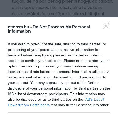
tudják, de ha pár percig pihenni hagyjuk a tálban,
a liszt apró részecskéi felszívják a folyékony
összetevőket, és a sütőpor is elkezdi kifejteni
hatását. Ezáltal apró levegőbuborékok
keletkeznek, amelyek légies, puha belsőt adnak a
etterem.hu -
Do Not Process My Personal
Information
palacsintáknak,
írja
a
The Daily Meal
.
If you wish to opt-out of the sale, sharing to third parties, or
TIPPEK A SÜTÉSHEZ
processing of your personal or sensitive information for
targeted advertising by us, please use the below opt-out
section to confirm your selection. Please note that after your
opt-out request is processed you may continue seeing
interest-based ads based on personal information utilized by
us or personal information disclosed to third parties prior to
your opt-out. You may separately opt-out of the further
disclosure of your personal information by third parties on the
IAB’s list of downstream participants. This information may
also be disclosed by us to third parties on the
IAB’s List of
Downstream Participants
that may further disclose it to other
third parties.