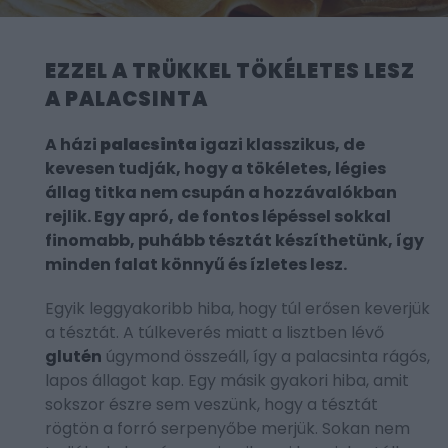
EZZEL A TRÜKKEL TÖKÉLETES LESZ
A PALACSINTA
A házi
palacsinta
igazi klasszikus, de
kevesen tudják, hogy a tökéletes, légies
állag titka nem csupán a hozzávalókban
rejlik. Egy apró, de fontos lépéssel sokkal
finomabb, puhább tésztát készíthetünk, így
minden falat könnyű és ízletes lesz.
Egyik leggyakoribb hiba, hogy túl erősen keverjük
a tésztát. A túlkeverés miatt a lisztben lévő
glutén
úgymond összeáll, így a palacsinta rágós,
lapos állagot kap. Egy másik gyakori hiba, amit
sokszor észre sem veszünk, hogy a tésztát
rögtön a forró serpenyőbe merjük. Sokan nem