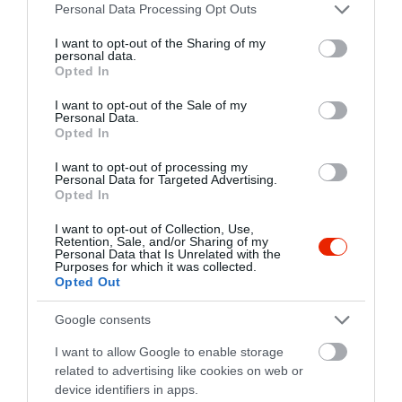
Please note that this website/app uses one or more Google
Personal Data Processing Opt Outs
services and may gather and store information including but
not limited to your visit or usage behaviour. You may click to
I want to opt-out of the Sharing of my
personal data.
grant or deny consent to Google and its third-party tags to
Ha ropogós szélekre vágyunk, érdemes vas
Opted In
use your data for below specified purposes in below Google
serpenyőt használni a sütéshez, mert az
consent section.
I want to opt-out of the Sale of my
egyenletesebben osztja el a hőt. Először süssük
Personal Data.
meg az egyik oldalt, amíg aranyszínű nem lesz,
Opted In
majd fordítsuk meg, és süssük barnára a másik
I want to opt-out of processing my
oldalát is. Maradékmentés céljából az el nem
Personal Data for Targeted Advertising.
fogyasztott darabokat könnyen ízletes
Opted In
vacsorává alakíthatjuk: töltsük meg sült
I want to opt-out of Collection, Use,
csirkével, felvágottal, zöldségekkel és sajttal, így
Retention, Sale, and/or Sharing of my
Personal Data that Is Unrelated with the
gyors snacket vagy teljes értékű fogást kapunk.
Purposes for which it was collected.
Opted Out
Képek forrása:
Unsplash
Google consents
I want to allow Google to enable storage
related to advertising like cookies on web or
KULCSSZAVAK
device identifiers in apps.