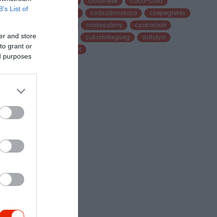
citrom
citrusfélék
coca-cola
B’s List of
csalán
császármorzsa
csepegtetés
csirke
csirkeszárny
csokoládé
er and store
cukor
cukorbetegseg
datolya
to grant or
desszert
ed purposes