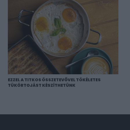
EZZEL A TITKOS ÖSSZETEVŐVEL TÖKÉLETES
TÜKÖRTOJÁST KÉSZÍTHETÜNK