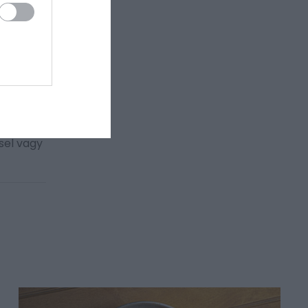
egy
.
-50
zsel vagy