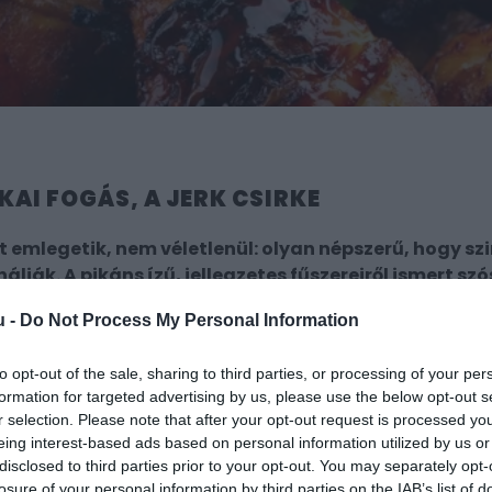
KAI FOGÁS, A JERK CSIRKE
t emlegetik, nem véletlenül: olyan népszerű, hogy sz
lják. A pikáns ízű, jellegzetes fűszereiről ismert szó
kár otthon is.
u -
Do Not Process My Personal Information
enzív ízek adják, hiszen többféle hagymát és gyömbért is
enből kicsit kevesebb mennyiséget felhasználni, hogy k
to opt-out of the sale, sharing to third parties, or processing of your per
formation for targeted advertising by us, please use the below opt-out s
r selection. Please note that after your opt-out request is processed y
eing interest-based ads based on personal information utilized by us or
disclosed to third parties prior to your opt-out. You may separately opt-
losure of your personal information by third parties on the IAB’s list of