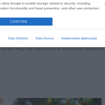
o allow Google to enable storage related to security, including
cation functionality and fraud prevention, and other user protection.
ényeket aprítsuk fel és a fűszerekkel együtt dobjuk bele 
CONFIRM
t, majd facsarjuk bele a lime levét és reszeljük rá a héját
Data Deletion
Data Access
Adatkezelési tájékoztató
jük be a külsejüket a jerk szósszal. Süssük a sütőben 45
zórjuk meg friss kakukkfűvel, és ízlés szerint tálaljuk riz