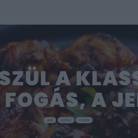
ÉSZÜL A KLAS
 FOGÁS, A JE
jerk
szósz
csirke