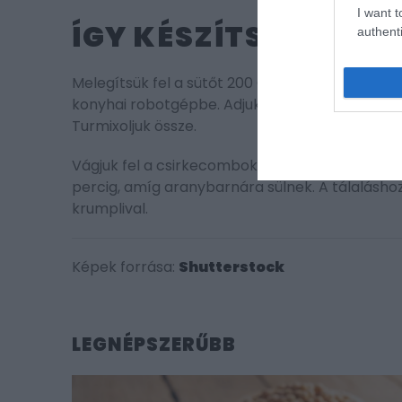
I want t
ÍGY KÉSZÍTSÜK EL:
authenti
Melegítsük fel a sütőt 200 Celsius-fokra. A növ
konyhai robotgépbe. Adjuk hozzá a kókusztejszín
Turmixoljuk össze.
Vágjuk fel a csirkecombokat, majd alaposan ken
percig, amíg aranybarnára sülnek. A tálaláshoz s
krumplival.
Képek forrása:
Shutterstock
LEGNÉPSZERŰBB