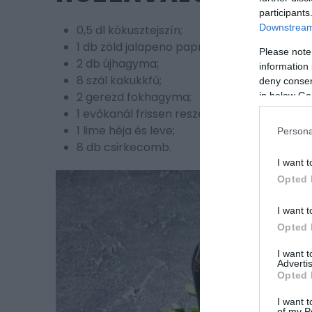
participants
Downstream 
0,5 dl kókusztejszín;
1 db zöld jalapeno paprika ;
Please note
2 db újhagyma;
information 
8 szál kakukkfű;
deny consent
2 gerezd fokhagyma;
in below Go
1 evőkanál frissen reszelt gyömbér;
1 lime héja és leve;
Persona
8 db csirkecomb.
I want t
Opted 
I want t
Opted 
I want 
Advertis
Opted 
I want t
of my P