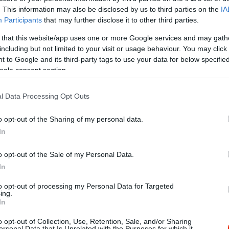
. This information may also be disclosed by us to third parties on the
IA
Participants
that may further disclose it to other third parties.
 that this website/app uses one or more Google services and may gath
including but not limited to your visit or usage behaviour. You may click 
 to Google and its third-party tags to use your data for below specifi
ogle consent section.
l Data Processing Opt Outs
o opt-out of the Sharing of my personal data.
In
o opt-out of the Sale of my Personal Data.
In
to opt-out of processing my Personal Data for Targeted
ing.
In
o opt-out of Collection, Use, Retention, Sale, and/or Sharing
ersonal Data that Is Unrelated with the Purposes for which it