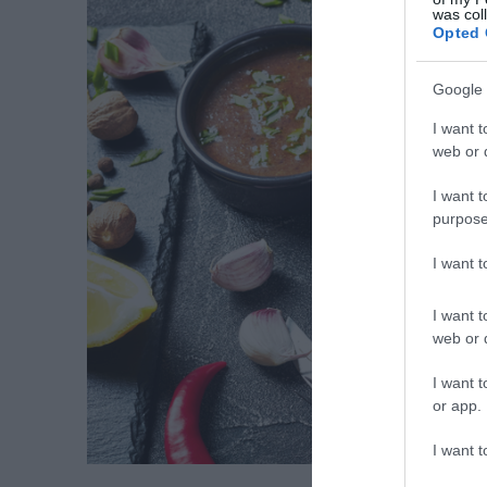
was col
Opted 
Google 
I want t
web or d
I want t
purpose
I want 
I want t
web or d
I want t
or app.
I want t