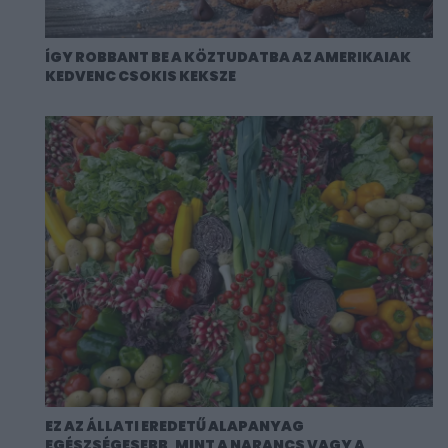
ÍGY ROBBANT BE A KÖZTUDATBA AZ AMERIKAIAK
KEDVENC CSOKIS KEKSZE
EZ AZ ÁLLATI EREDETŰ ALAPANYAG
EGÉSZSÉGESEBB, MINT A NARANCS VAGY A