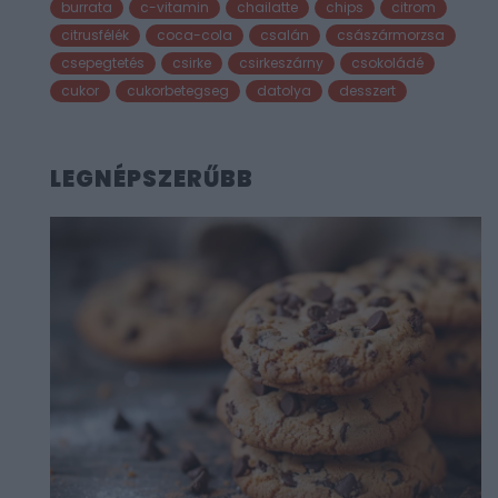
burrata
c-vitamin
chailatte
chips
citrom
citrusfélék
coca-cola
csalán
császármorzsa
csepegtetés
csirke
csirkeszárny
csokoládé
cukor
cukorbetegseg
datolya
desszert
LEGNÉPSZERŰBB