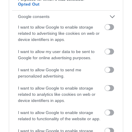
Opted Out
koncentrációt és a fizikai teljesítményt. Egy
februárban megjelent
JAMA-tanulmány
közel
Google consents
132 ezer ember adatait elemezte, és arra jutott,
hogy a napi két-három csésze kávénak
I want to allow Google to enable storage
megfelelő koffeint fogyasztóknál alacsonyabb
related to advertising like cookies on web or
device identifiers in apps.
volt a demenciadiagnózis kockázata azokhoz
képest, akik alig vagy egyáltalán nem
I want to allow my user data to be sent to
fogyasztottak koffeint.
Google for online advertising purposes.
A túl magas bevitel viszont kellemetlen
I want to allow Google to send me
tüneteket okozhat. A koffein órákig a
personalized advertising.
szervezetben maradhat, ezért a késő délutáni
I want to allow Google to enable storage
vagy esti kávé ronthatja az alvásminőséget.
related to analytics like cookies on web or
Érzékenyebbeknél remegés, szorongás, gyors
device identifiers in apps.
szívverés és gyomorpanasz is jelentkezhet. A
rendszeresen magas koffeinbevitel
I want to allow Google to enable storage
hozzászokáshoz vezethet, hirtelen
related to functionality of the website or app.
csökkentéskor pedig fejfájás és fáradtság
I want to allow Google to enable storage
fordulhat elő.
Várandóság
, szorongásos