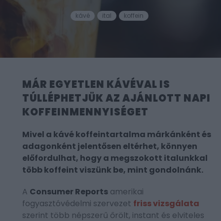
kávé
ital
koffein
MÁR EGYETLEN KÁVÉVAL IS
TÚLLÉPHETJÜK AZ AJÁNLOTT NAPI
KOFFEINMENNYISÉGET
Mivel a kávé koffeintartalma márkánként és
adagonként jelentősen eltérhet, könnyen
előfordulhat, hogy a megszokott italunkkal
több koffeint viszünk be, mint gondolnánk.
A
Consumer Reports
amerikai
fogyasztóvédelmi szervezet
friss vizsgálata
szerint több népszerű őrölt, instant és elviteles