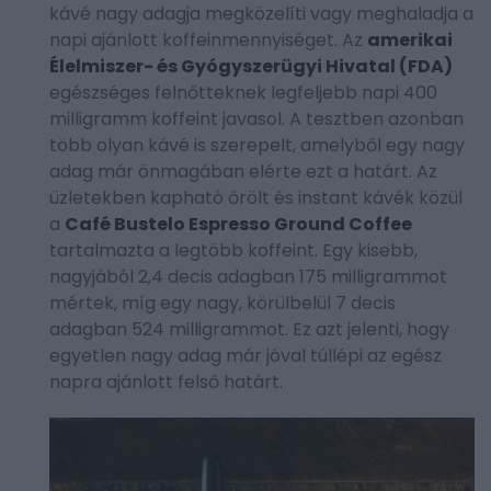
kávé nagy adagja megközelíti vagy meghaladja a
napi ajánlott koffeinmennyiséget. Az
amerikai
Élelmiszer- és Gyógyszerügyi Hivatal (FDA)
egészséges felnőtteknek legfeljebb napi 400
milligramm koffeint javasol. A tesztben azonban
több olyan kávé is szerepelt, amelyből egy nagy
adag már önmagában elérte ezt a határt. Az
üzletekben kapható őrölt és instant kávék közül
a
Café Bustelo Espresso Ground Coffee
tartalmazta a legtöbb koffeint. Egy kisebb,
nagyjából 2,4 decis adagban 175 milligrammot
mértek, míg egy nagy, körülbelül 7 decis
adagban 524 milligrammot. Ez azt jelenti, hogy
egyetlen nagy adag már jóval túllépi az egész
napra ajánlott felső határt.