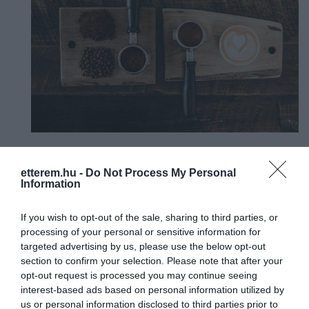
A vizsgált termékek között több más kávé is
magas értéket mutatott. A
Green Mountain
etterem.hu -
Do Not Process My Personal
Information
Coffee Roasters Caramel Vanilla Cream
Light Roast
nagy adagja 420 milligramm
If you wish to opt-out of the sale, sharing to third parties, or
koffeint tartalmazott, a
Bones Coffee
processing of your personal or sensitive information for
Company Highland Grog Butterscotch &
targeted advertising by us, please use the below opt-out
Caramel
esetében 406 milligrammot mértek,
section to confirm your selection. Please note that after your
míg a
Good & Gather Caramel Macchiato
opt-out request is processed you may continue seeing
Light Roast
éppen elérte a 400 milligrammos
interest-based ads based on personal information utilized by
határt. Az elviteles kávéknál szintén nagy
us or personal information disclosed to third parties prior to