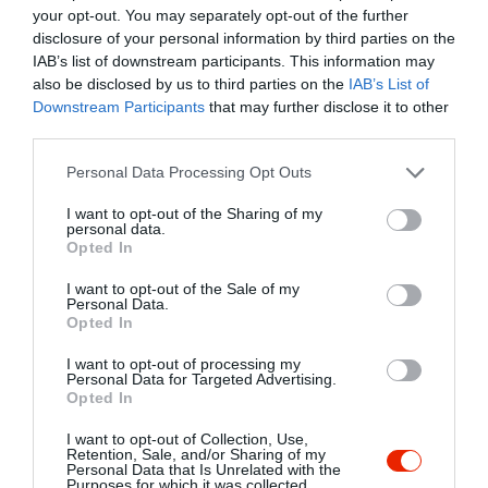
különbségek voltak. A
Peet’s Coffee Major
your opt-out. You may separately opt-out of the further
disclosure of your personal information by third parties on the
Dickason’s Blend Dark Roast
nagy adagja 468
IAB’s list of downstream participants. This information may
milligramm koffeint tartalmazott, ezzel a vizsgált
also be disclosed by us to third parties on the
IAB’s List of
kávézóláncok legerősebb italának bizonyult. A
Downstream Participants
that may further disclose it to other
Starbucks Pike Place Medium Roast
nagy
third parties.
adagja 414 milligrammot, a
McCafé Premium
Please note that this website/app uses one or more Google
Roast
295 milligrammot, a
Dunkin’ Original
Personal Data Processing Opt Outs
services and may gather and store information including but
Blend Medium Roast
pedig 291 milligrammot
not limited to your visit or usage behaviour. You may click to
I want to opt-out of the Sharing of my
tartalmazott, írja a
Food & Wine
.
personal data.
grant or deny consent to Google and its third-party tags to
Opted In
use your data for below specified purposes in below Google
A vizsgálat azért lényeges, mert a kávék pontos
consent section.
I want to opt-out of the Sale of my
koffeintartalma sokszor nem derül ki a
Personal Data.
Opted In
csomagolásból, az elviteles italoknál pedig
gyakran külön kell utánanézni. Emiatt nehéz
I want to opt-out of processing my
követni, mennyi koffeint fogyasztunk el egy nap
Personal Data for Targeted Advertising.
Opted In
alatt, főleg akkor, ha a kávé mellé teát,
energiaitalt, kólát vagy koffeintartalmú étrend-
I want to opt-out of Collection, Use,
kiegészítőt is fogyasztunk. A koffein mérsékelt
Retention, Sale, and/or Sharing of my
Personal Data that Is Unrelated with the
mennyiségben segítheti az éberséget, a
Purposes for which it was collected.