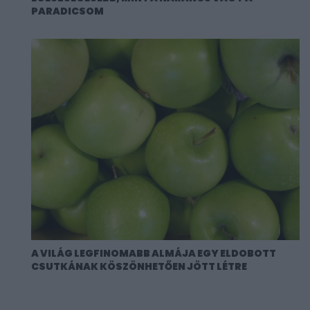
PARADICSOM
A VILÁG LEGFINOMABB ALMÁJA EGY ELDOBOTT
CSUTKÁNAK KÖSZÖNHETŐEN JÖTT LÉTRE