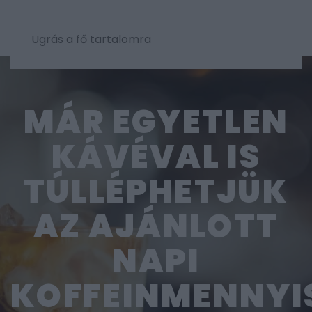
Ugrás a fő tartalomra
MÁR EGYETLEN
KÁVÉVAL IS
TÚLLÉPHETJÜK
AZ AJÁNLOTT
NAPI
KOFFEINMENNYI