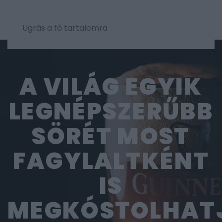
Ugrás a fő tartalomra
A VILÁG EGYIK
LEGNÉPSZERŰBB
SÖRÉT MOST
FAGYLALTKÉNT
IS
MEGKÓSTOLHAT