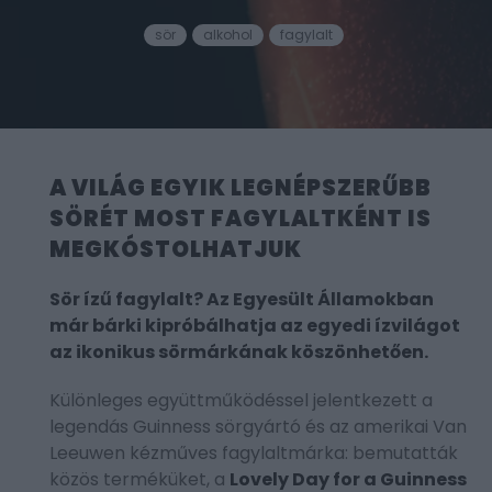
sör
alkohol
fagylalt
A VILÁG EGYIK LEGNÉPSZERŰBB
SÖRÉT MOST FAGYLALTKÉNT IS
MEGKÓSTOLHATJUK
Sör ízű fagylalt? Az Egyesült Államokban
már bárki kipróbálhatja az egyedi ízvilágot
az ikonikus sörmárkának köszönhetően.
Különleges együttműködéssel jelentkezett a
legendás Guinness sörgyártó és az amerikai Van
Leeuwen kézműves fagylaltmárka: bemutatták
közös terméküket, a
Lovely Day for a Guinness