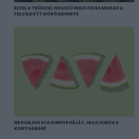
EZZEL A TRÜKKEL HOSSZÚ IDEIG FRISS MARAD A
FELVÁGOTT GÖRÖGDINNYE
NE DOBJUK KI A DINNYE HÉJÁT, IGAZI KINCS A
KONYHÁBAN!