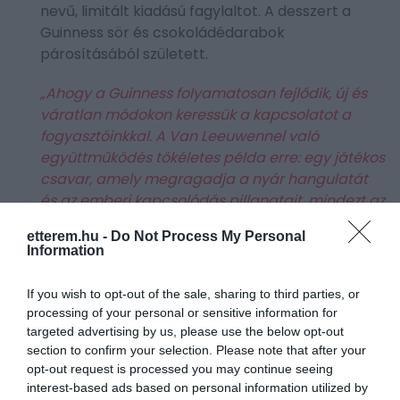
nevű, limitált kiadású fagylaltot. A desszert a
Guinness sör és csokoládédarabok
párosításából született.
„Ahogy a Guinness folyamatosan fejlődik, új és
váratlan módokon keressük a kapcsolatot a
fogyasztóinkkal. A Van Leeuwennel való
együttműködés tökéletes példa erre: egy játékos
csavar, amely megragadja a nyár hangulatát
és az emberi kapcsolódás pillanatait, mindezt az
‘A Lovely Day’ kampány keretein belül”
etterem.hu -
Do Not Process My Personal
Information
–
nyilatkozta
a The Drink Business-nek
Karissa
Downer
, a Guinness igazgatója.
If you wish to opt-out of the sale, sharing to third parties, or
processing of your personal or sensitive information for
targeted advertising by us, please use the below opt-out
section to confirm your selection. Please note that after your
opt-out request is processed you may continue seeing
interest-based ads based on personal information utilized by