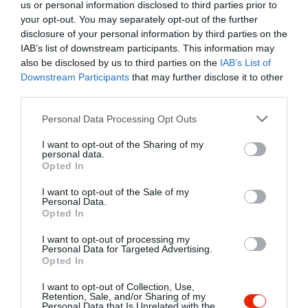
us or personal information disclosed to third parties prior to
your opt-out. You may separately opt-out of the further
disclosure of your personal information by third parties on the
IAB’s list of downstream participants. This information may
also be disclosed by us to third parties on the
IAB’s List of
Downstream Participants
that may further disclose it to other
third parties.
Please note that this website/app uses one or more Google
Personal Data Processing Opt Outs
A kb. 400 ml-es kiszerelésben kapható fagylalt
services and may gather and store information including but
not limited to your visit or usage behaviour. You may click to
I want to opt-out of the Sharing of my
az Amerikai Egyesült Államokban érhető el a Van
personal data.
grant or deny consent to Google and its third-party tags to
Leeuwen fagyizóiban 11,15 dolláros áron (kb.
Opted In
use your data for below specified purposes in below Google
háromezer forint), valamint megrendelhető az
consent section.
I want to opt-out of the Sale of my
online áruházból 12 dollárért, amerikai házhoz
Personal Data.
szállítással – a készlet erejéig.
Opted In
I want to opt-out of processing my
„A Van Leeuwennél a célunk, hogy olyan
Personal Data for Targeted Advertising.
fagylaltokat készítsünk, amelyek örömet okoznak,
Opted In
és mi lehetne jobb ehhez, mint a Guinness? A sör
I want to opt-out of Collection, Use,
gazdag, selymes ízvilága tökéletesen kiegészíti a
Retention, Sale, and/or Sharing of my
Personal Data that Is Unrelated with the