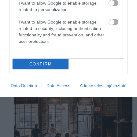
amerikaiegyesültállamok
ázsia
bab
bécs
I want to allow Google to enable storage
boldogság
bor
borászat
borsó
brokkoli
related to personalization.
budapest
burrata
c-vitamin
chailatte
chips
I want to allow Google to enable storage
címkék
citrom
citrusfélék
coca-cola
csalán
related to security, including authentication
császármorzsa
csepegtetés
csirke
csirkeszárny
functionality and fraud prevention, and other
csokoládé
cukor
cukorbetegseg
user protection.
LEGNÉPSZERŰBB
CONFIRM
Data Deletion
Data Access
Adatkezelési tájékoztató