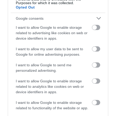
francia stílusú, krémes fagylaltjainkat. Ez az
Purposes for which it was collected.
együttműködés egy igazi nyári kényeztetés –
Opted Out
kellemesen meglepő, és biztosak vagyunk
Google consents
benne, hogy sokakat elvarázsol majd a Guinness
és a fagylalt természetes harmóniája”
I want to allow Google to enable storage
related to advertising like cookies on web or
– mondta
Ben Van Leeuwen
, a fagylaltmárka
device identifiers in apps.
vezérigazgatója és társalapítója.
I want to allow my user data to be sent to
Google for online advertising purposes.
Képek forrása:
Shutterstock
/
Unsplash
I want to allow Google to send me
personalized advertising.
KULCSSZAVAK
I want to allow Google to enable storage
related to analytics like cookies on web or
#banán
#fagyasztottbanán
#káposzta
device identifiers in apps.
#mochi
#rizs
#savanyúság
alapanyag
I want to allow Google to enable storage
albánia
alkohol
alkoholmentes
állatieredetűétel
related to functionality of the website or app.
alma
alufólia
amerika