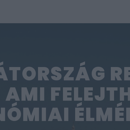
TORSZÁG R
, AMI FELEJT
ÓMIAI ÉLMÉ