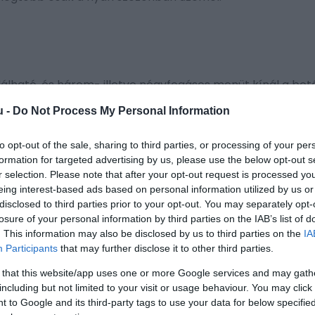
álható, és három- illetve négyfogásos menüt kínál a bet
 előételek, főételek és desszertek. A friss halakat – kü
u -
Do Not Process My Personal Information
engeri sügért – vétek lenne kihagyni, ha azonban csak eg
makarónit, ami egy helyi specialitás. Kísérőnek pedig kós
to opt-out of the sale, sharing to third parties, or processing of your per
p típusú borokat. Ráadásul, ha vízpartra néző asztalt fogl
formation for targeted advertising by us, please use the below opt-out s
k a tenger csobogását.
r selection. Please note that after your opt-out request is processed y
eing interest-based ads based on personal information utilized by us or
disclosed to third parties prior to your opt-out. You may separately opt-
losure of your personal information by third parties on the IAB’s list of
. This information may also be disclosed by us to third parties on the
IA
Participants
that may further disclose it to other third parties.
legjobb étterme. A családi kézben lévő taverna szinte sem
lnénk be, érdemes a hús- és halételeket választanunk – 
 that this website/app uses one or more Google services and may gath
including but not limited to your visit or usage behaviour. You may click 
lunkra – ugyanis frissen, autentikusan, grillsütőn készül
 to Google and its third-party tags to use your data for below specifi
yasztása közben élvezhetjük az étterem teraszáról nyíló 