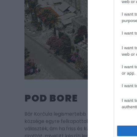
web or d
I want t
purpose
I want 
I want t
web or d
I want t
or app.
I want t
POD BORE
I want t
authenti
Bár Korčula legismertebb éttermeinek többség
községe egyre felkapottabb a Pod Bore nevű é
választék, ám ha friss és különleges helyi spe
rizottót, mivel itt készíti legjobban az egész t