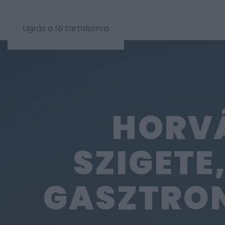
Ugrás a fő tartalomra
HORVÁ
SZIGETE
GASZTRON