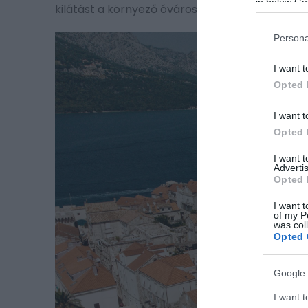
in below Go
kilátást a környező óvárosra.
Persona
I want t
Opted 
I want t
Opted 
I want 
Advertis
Opted 
I want t
of my P
was col
Opted 
Google 
I want t