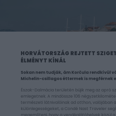
HORVÁTORSZÁG REJTETT SZIGET
ÉLMÉNYT KÍNÁL
Sokan nem tudják, ám Korčula rendkívül vá
Michelin-csillagos éttermek is megférnek 
Észak-Dalmácia területén bújik meg az apró s
emlegetnek. A mindössze 106 négyzetkilométer
természeti látnivalóinak ad otthon, valójában 
különlegességeket, a Condé Nast Traveler seg
megemlíteni, hogy a vendéglátóhelyek közül a