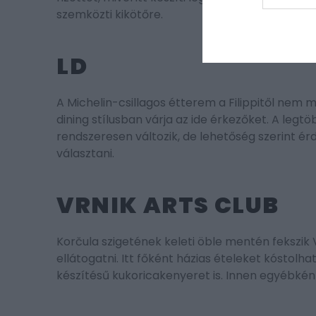
szemközti kikötőre.
LD
A Michelin-csillagos étterem a Filippitől nem m
dining stílusban várja az ide érkezőket. A legt
rendszeresen változik, de lehetőség szerint ér
választani.
VRNIK ARTS CLUB
Korčula szigetének keleti öble mentén fekszik
ellátogatni. Itt főként házias ételeket kóstolha
készítésű kukoricakenyeret is. Innen egyébkén