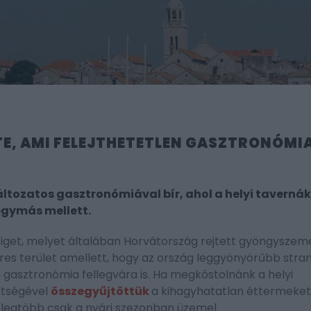
E, AMI FELEJTHETETLEN GASZTRONÓMIA
ltozatos gasztronómiával bír, ahol a helyi tavernák
egymás mellett.
ziget, melyet általában Horvátország rejtett gyöngysze
es terület amellett, hogy az ország leggyönyörűbb stran
a gasztronómia fellegvára is. Ha megkóstolnánk a helyi
ítségével
összegyűjtöttük
a kihagyhatatlan éttermeket
 legtöbb csak a nyári szezonban üzemel.