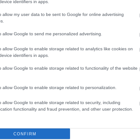
evice identifiers in apps.
o allow my user data to be sent to Google for online advertising
s.
to allow Google to send me personalized advertising.
o allow Google to enable storage related to analytics like cookies on
evice identifiers in apps.
o allow Google to enable storage related to functionality of the website
o allow Google to enable storage related to personalization.
o allow Google to enable storage related to security, including
cation functionality and fraud prevention, and other user protection.
e keleten, az óvárosban található, a nyugaton fekvő Vel
tteremnek köszönhetően. Az étlapon rendkívül széles a
cialitásra vágyunk, mindenképp kóstoljuk meg a fekete tin
CONFIRM
érségben. Ha a teraszon kapunk helyet, tökéletes kilátás nyí