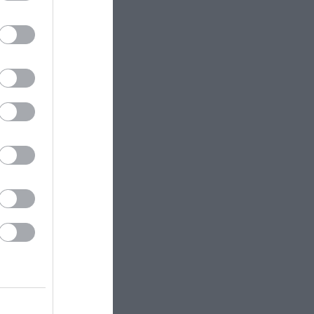
a Luka
tahalas
lik a