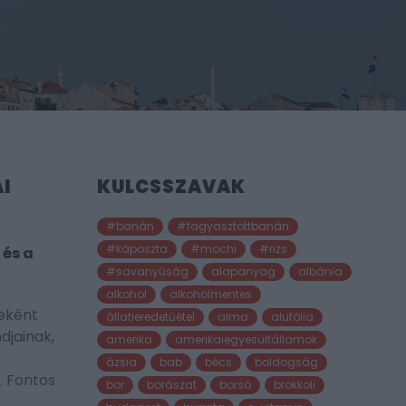
I
KULCSSZAVAK
#banán
#fagyasztottbanán
#káposzta
#mochi
#rizs
 és a
#savanyúság
alapanyag
albánia
alkohol
alkoholmentes
meként
állatieredetűétel
alma
alufólia
djainak,
amerika
amerikaiegyesültállamok
ázsia
bab
bécs
boldogság
. Fontos
bor
borászat
borsó
brokkoli