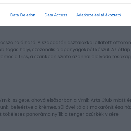
Data Deletion
Data Access
Adatkezelési tájékoztató
essze található. A szabadtéri asztalokkal ellátott éttere
öbb fogás helyi, szezonális alapanyagokból készül. Az étlap
demes a friss, a szánkban szinte azonnal elolvadó fésűkag
 Vrnik-szigete, ahová elsősorban a Vrnik Arts Club miatt
tunk, beleértve a krémes, süllővel tálalt makarónit ésa há
t tökéletes panoráma nyílik a tenger azúrkék vizére.