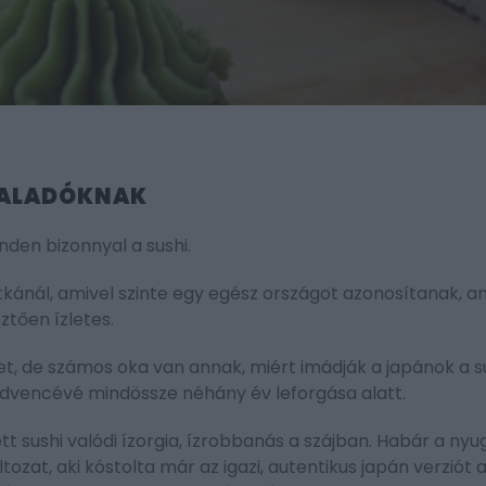
HALADÓKNAK
den bizonnyal a sushi.
tkánál, amivel szinte egy egész országot azonosítanak, a
ztően ízletes.
et, de számos oka van annak, miért imádják a japánok a s
kedvencévé mindössze néhány év leforgása alatt.
ett sushi valódi ízorgia, ízrobbanás a szájban. Habár a nyu
zat, aki kóstolta már az igazi, autentikus japán verziót a