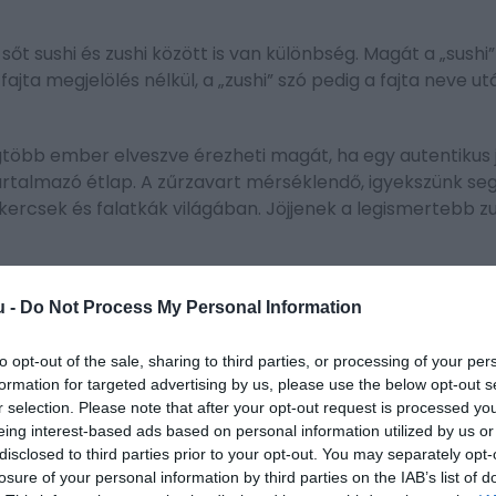
sőt sushi és zushi között is van különbség. Magát a „sushi”
ajta megjelölés nélkül, a „zushi” szó pedig a fajta neve ut
legtöbb ember elveszve érezheti magát, ha egy autentikus
artalmazó étlap. A zűrzavart mérséklendő, igyekszünk se
ercsek és falatkák világában. Jöjjenek a legismertebb zu
u -
Do Not Process My Personal Information
to opt-out of the sale, sharing to third parties, or processing of your per
hifajtára utal, amikor a rizst és a többi alapanyagokat 
formation for targeted advertising by us, please use the below opt-out s
ajd a tekercset apró daraboka vágják. A makizushi feltehe
r selection. Please note that after your opt-out request is processed y
, hogy az algalap is elérhetővé vált egy papírgyártási
eing interest-based ads based on personal information utilized by us or
disclosed to third parties prior to your opt-out. You may separately opt-
losure of your personal information by third parties on the IAB’s list of
 japán „maki”, amely tekercset jelent és a „nori” szóból, a