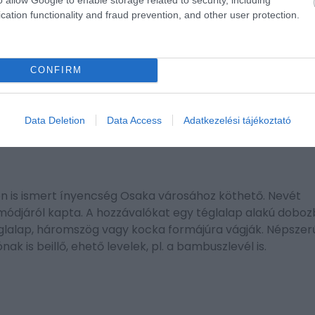
cation functionality and fraud prevention, and other user protection.
mae (jelentése „Edo előtti”) néven is ismert, mely a finoms
. A rizsre halmozott feltétek rendkívül változatosak lehe
CONFIRM
mlett, tofu és hal is, melyet gyakran szójaszószban vagy 
t vagy metélőhagymát tálalnak.
Data Deletion
Data Access
Adatkezelési tájékoztató
en is ismert ínyencség Osaka városához köthető. Nevét
i módjáról kapta. A hozzávalókat egy téglalap alakú dobo
églalap, háromszög vagy kocka formájúra vágják. Népszer
ak is beillő, ehető levelek, pl. a bambuszlevél is.