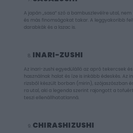
A japán „sasa” szó a bambuszlevélre utal, nem 
és más finomságokat takar. A leggyakoribb fel
darabkák és a lazac is.
INARI-ZUSHI
Az inari-zushi egyedülálló az apró tekercsek é
használnak halat és íze is inkább édeskés. Az in
rizsből készült borban (mirin), szójaszószban é
ra utal, aki a legenda szerint rajongott a tofuér
teszi ellenállhatatlanná.
CHIRASHIZUSHI