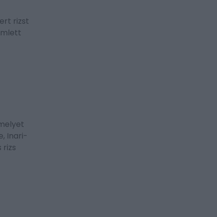
rt rizst
omlett
 melyet
, Inari-
 rizs