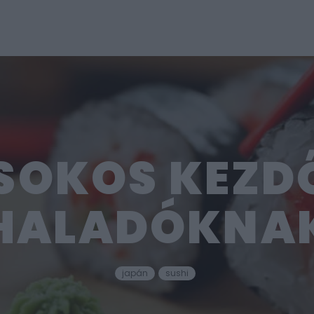
ISOKOS KEZD
HALADÓKNA
japán
sushi