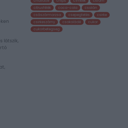
chailatte
chips
címkék
citrom
citrusfélék
coca-cola
csalán
császármorzsa
csepegtetés
csirke
eken
csirkeszárny
csokoládé
cukor
cukorbetegseg
 látszik,
rtó
at,