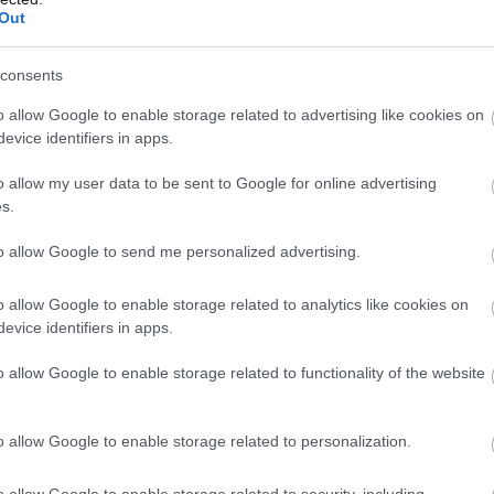
Out
consents
o allow Google to enable storage related to advertising like cookies on
 leginkább egy fagylalttölcsérre hasonlít. A rizs és a töb
evice identifiers in apps.
apot kúp formájú tekerik fel. Rengeteg féle töltelék-vari
ejlik.
o allow my user data to be sent to Google for online advertising
s.
to allow Google to send me personalized advertising.
o allow Google to enable storage related to analytics like cookies on
evice identifiers in apps.
ó eljárás, melyet még a hűtőszekrények feltalálása előtt
-korszakban kialakult módszerrel készül: a halat több hóna
o allow Google to enable storage related to functionality of the website
zushit tartják az eredeti sushinak a szakértők, bár a rizst e
o allow Google to enable storage related to personalization.
o allow Google to enable storage related to security, including