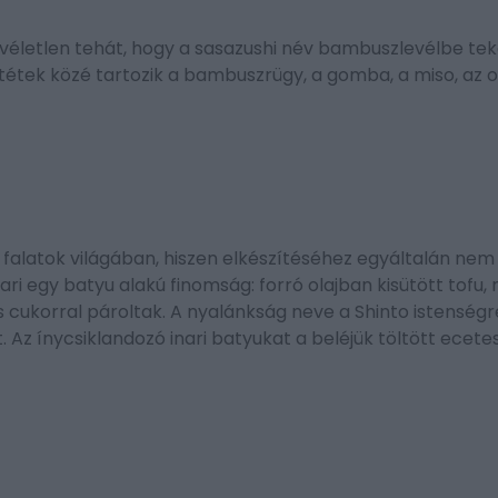
véletlen tehát, hogy a sasazushi név bambuszlevélbe teke
tétek közé tartozik a bambuszrügy, a gomba, a miso, az 
s falatok világában, hiszen elkészítéséhez egyáltalán nem
ari egy batyu alakú finomság: forró olajban kisütött tofu,
s cukorral pároltak. A nyalánkság neve a Shinto istenségre
t. Az ínycsiklandozó inari batyukat a beléjük töltött ecetes