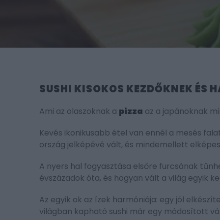
SUSHI KISOKOS KEZDŐKNEK ÉS 
Ami az olaszoknak a
pizza
az a japánoknak min
Kevés ikonikusabb étel van ennél a mesés fala
ország jelképévé vált, és mindemellett elképes
A nyers hal fogyasztása elsőre furcsának tűnh
évszázadok óta, és hogyan vált a világ egyik 
Az egyik ok az ízek harmóniája: egy jól elkészít
világban kapható sushi már egy módosított válto