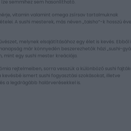
 íze semmihez sem hasonlítható.
ehérje, vitamin valamint omega zsírsav tartalmuknak
telei. A sushi mesterek, más néven „taisho”-k hosszú év
észet, melynek elsajátításához egy élet is kevés. Ebből is
r manapság már könnyedén beszerezhetők házi „sushi-gyá
, mint egy sushi mester kreációja.
mia rejtelmeiben, sorra vesszük a különböző sushi fajták
kevésbé ismert sushi fogyasztási szokásokat, illetve
 a legdrágább halárverésekkel is.