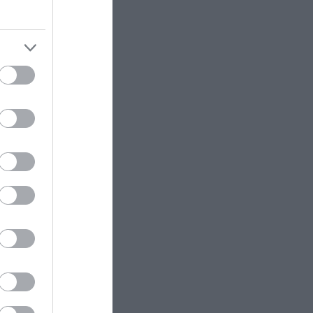
bi
ációval
pig, sőt
redetileg