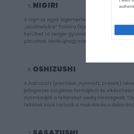
NIGIRI
authenti
A nigiri az egyik legismertebb sushifajta. Edo-
„szülőhelyére” Tokióra (korábbi nevén Edo) utal
kerülhet rá tenger gyümölcsei, zöldség, hús, o
pácolnak. Mellé újhagymát, hámozott hagymá
OSHIZUSHI
A hakozushi (jelentése „nyomott, préselt) név
jellegzetes szögletes formájáról és elkészítés
nyomkodják a feltéteket pedig rárétegezik. T
feltétek közé tartozik a makréla és a dekoráción
SASAZUSHI