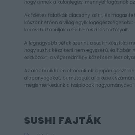
hogy ennek a különleges, mennyei fogásnak az
Az ízletes falatkák alacsony zsír-, és magas f
köszönhetően a világ egyik legegészségesebb é
keresztül tanulják a sushi-készítés fortélyait.
A legnagyobb séfek szerint a sushi-készítés műv
hogy sushit készíteni nem egyszerű, és habá
eszközök”, a végeredmény közel sem lesz olyan
Az alábbi cikkben elmerülünk a japán gasztronó
alapanyagokat, bemutatjuk a laikusok számára 
megismerkedünk a halpiacok hagyományával és
SUSHI FAJTÁK