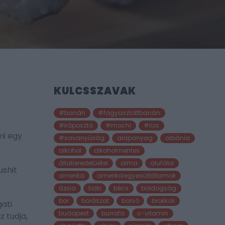
KULCSSZAVAK
#banán
#fagyasztottbanán
#káposzta
#mochi
#rizs
mi egy
#savanyúság
alapanyag
albánia
alkohol
alkoholmentes
állatieredetűétel
alma
alufólia
ushit
amerika
amerikaiegyesültállamok
ázsia
bab
bécs
boldogság
bor
borászat
borsó
brokkoli
gati
budapest
burrata
c-vitamin
z tudja,