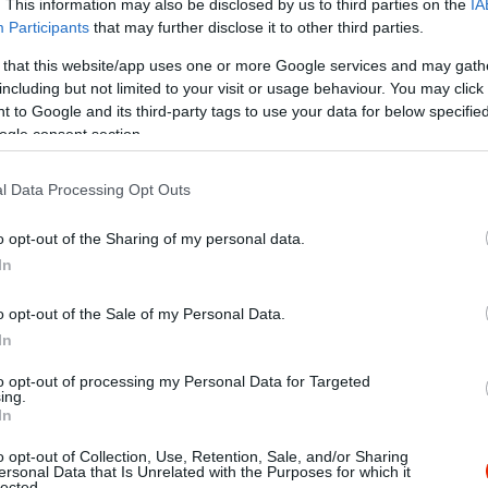
. This information may also be disclosed by us to third parties on the
IA
vékony tekercs általában egy hangsúlyos hozzávalóval, ami
Participants
that may further disclose it to other third parties.
etek.
 that this website/app uses one or more Google services and may gath
including but not limited to your visit or usage behaviour. You may click 
tóbb makizushi változat, és több hozzávalót kombinálnak a
 to Google and its third-party tags to use your data for below specifi
tott sushi” (kívül a rizs, belül az algalap és a többi hozz
ogle consent section.
iforniában jelent meg először az 1960-as években.
l Data Processing Opt Outs
o opt-out of the Sharing of my personal data.
In
mi az 1940-es években látta meg a napvilágot, és a Ginza 
o opt-out of the Sale of my Personal Data.
űen tekerik fel, a henger aljába kerül a rizs, a tetejére
In
to opt-out of processing my Personal Data for Targeted
ing.
 a falatka aprócska hajó formájára utal. A közkedvelt felt
In
 az úgynevezett negitoro (ami zsíros tonhal hasrész zöldha
i lényegében rákagyvelő.
o opt-out of Collection, Use, Retention, Sale, and/or Sharing
ersonal Data that Is Unrelated with the Purposes for which it
lected.