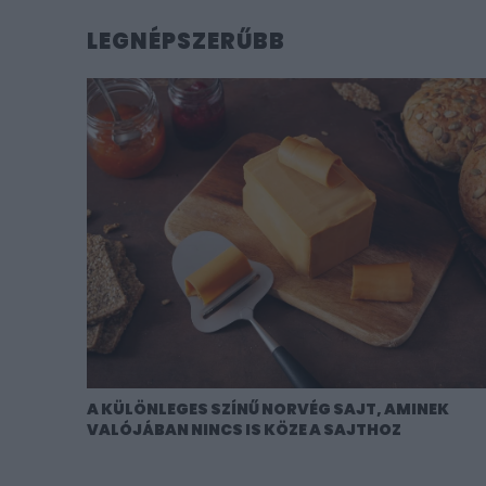
LEGNÉPSZERŰBB
A KÜLÖNLEGES SZÍNŰ NORVÉG SAJT, AMINEK
VALÓJÁBAN NINCS IS KÖZE A SAJTHOZ