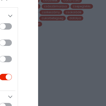
citrom
citrusfélék
coca-cola
csalán
császármorzsa
csepegtetés
csirke
csirkeszárny
csokoládé
cukor
cukorbetegseg
datolya
desszert