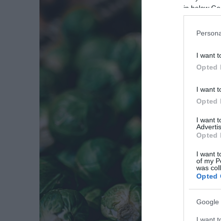
in below Go
Persona
I want t
Opted 
I want t
Opted 
I want 
Advertis
Opted 
I want t
of my P
was col
Opted 
Google 
I want t