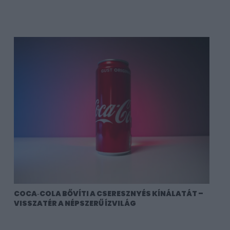
COCA‑COLA BŐVÍTI A CSERESZNYÉS KÍNÁLATÁT –
VISSZATÉR A NÉPSZERŰ ÍZVILÁG