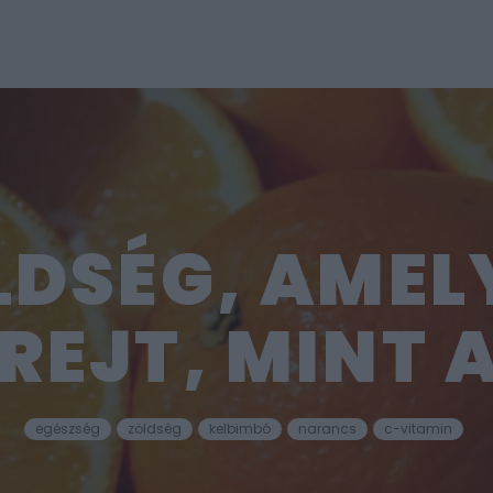
ÖLDSÉG, AMEL
REJT, MINT
egészség
zöldség
kelbimbó
narancs
c-vitamin