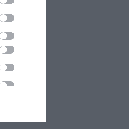
ölcsök is
/100 g)
k a
r
der: akár