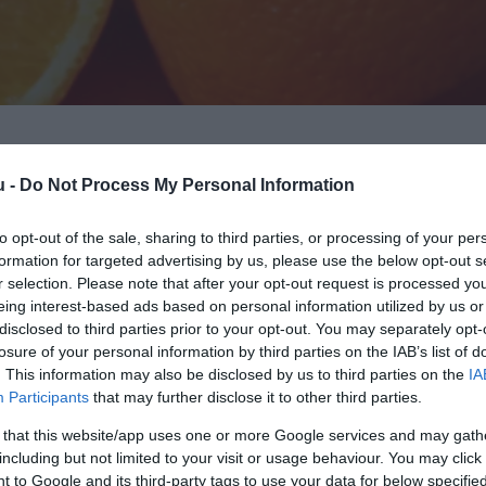
u -
Do Not Process My Personal Information
-VITAMINT REJT, MINT A NARANCS
to opt-out of the sale, sharing to third parties, or processing of your per
ndolunk, ha C-vitaminról esik szó – pedig van egy 
formation for targeted advertising by us, please use the below opt-out s
r selection. Please note that after your opt-out request is processed y
eing interest-based ads based on personal information utilized by us or
nbomba, ráadásul jóval többet tartalmaz a szervezet szá
disclosed to third parties prior to your opt-out. You may separately opt-
citrusféle. Míg a narancs 100 grammonként átlagosan 59
losure of your personal information by third parties on the IAB’s list of
ugyanennyi mennyiségben körülbelül 85 milligramm talál
. This information may also be disclosed by us to third parties on the
IA
dségre vonatkozik, főzés hatására ugyanis a vitamintarta
Participants
that may further disclose it to other third parties.
 that this website/app uses one or more Google services and may gath
including but not limited to your visit or usage behaviour. You may click 
 to Google and its third-party tags to use your data for below specifi