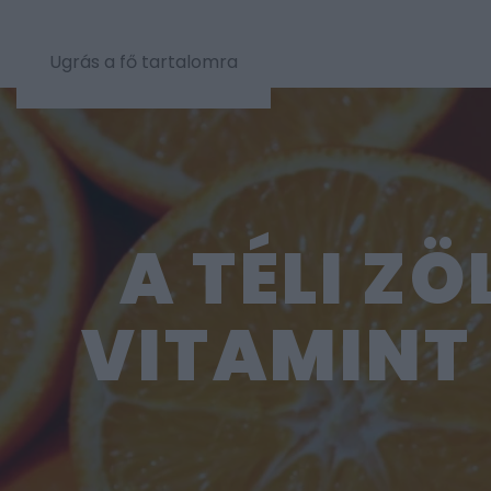
Ugrás a fő tartalomra
A TÉLI Z
VITAMINT 