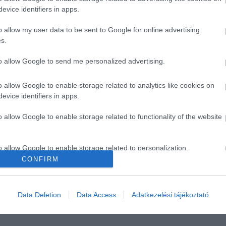
evice identifiers in apps.
o allow my user data to be sent to Google for online advertising
s.
to allow Google to send me personalized advertising.
 étrendünkbe, a kelbimbó mellett más zöldségek és gyüm
zül a kelkáposzta (93 mg/100 g), a nyers brokkoli (91 mg
o allow Google to enable storage related to analytics like cookies on
evice identifiers in apps.
edően gazdag a vitaminban. Ezeket könnyedén beépíthetjü
gköretként vagy friss saláták alapjaként.
o allow Google to enable storage related to functionality of the website
lehet például a kiwi, az eper és a mangó. A kiwi és az epe
nt a narancs (58–59 mg/100 g), míg a mangó igazi rekor
o allow Google to enable storage related to personalization.
nt. Éppen ezért akár már egyetlen tál friss, színes
CONFIRM
et C-vitaminnal, közben pedig finomat is eszünk.
o allow Google to enable storage related to security, including
cation functionality and fraud prevention, and other user protection.
Data Deletion
Data Access
Adatkezelési tájékoztató