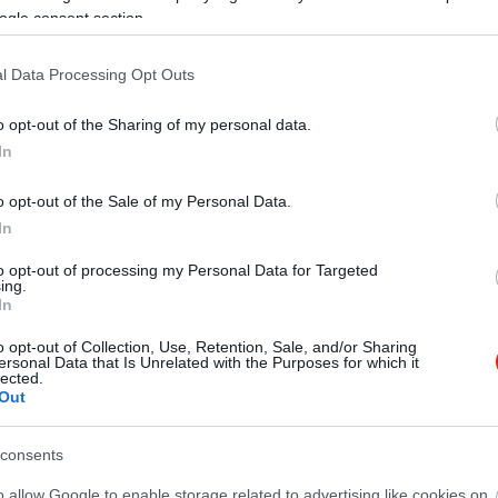
ogle consent section.
l Data Processing Opt Outs
o opt-out of the Sharing of my personal data.
In
o opt-out of the Sale of my Personal Data.
In
to opt-out of processing my Personal Data for Targeted
ing.
In
o opt-out of Collection, Use, Retention, Sale, and/or Sharing
ersonal Data that Is Unrelated with the Purposes for which it
lected.
Out
consents
o allow Google to enable storage related to advertising like cookies on