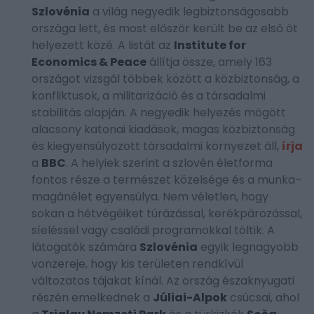
Szlovénia
a világ negyedik legbiztonságosabb
országa lett, és most először került be az első öt
helyezett közé. A listát az
Institute for
Economics & Peace
állítja össze, amely 163
országot vizsgál többek között a közbiztonság, a
konfliktusok, a militarizáció és a társadalmi
stabilitás alapján. A negyedik helyezés mögött
alacsony katonai kiadások, magas közbiztonság
és kiegyensúlyozott társadalmi környezet áll,
írja
a
BBC
. A helyiek szerint a szlovén életforma
fontos része a természet közelsége és a munka–
magánélet egyensúlya. Nem véletlen, hogy
sokan a hétvégéiket túrázással, kerékpározással,
síeléssel vagy családi programokkal töltik. A
látogatók számára
Szlovénia
egyik legnagyobb
vonzereje, hogy kis területen rendkívül
változatos tájakat kínál. Az ország északnyugati
részén emelkednek a
Júliai-Alpok
csúcsai, ahol