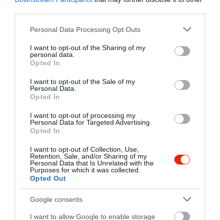
third parties.
Please note that this website/app uses one or more Google
Personal Data Processing Opt Outs
services and may gather and store information including but
not limited to your visit or usage behaviour. You may click to
I want to opt-out of the Sharing of my
personal data.
grant or deny consent to Google and its third-party tags to
Opted In
use your data for below specified purposes in below Google
consent section.
I want to opt-out of the Sale of my
Personal Data.
Opted In
I want to opt-out of processing my
Personal Data for Targeted Advertising.
Opted In
A
szlovén gasztronómia
önálló úti célt is
I want to opt-out of Collection, Use,
jelenthet. Az ország konyhája az alpesi, a balkáni,
Retention, Sale, and/or Sharing of my
a mediterrán és a közép-európai hatásokat
Personal Data that Is Unrelated with the
Purposes for which it was collected.
ötvözi, mégis számos olyan fogással rendelkezik,
Opted Out
amely kifejezetten szlovén specialitásnak számít.
Ilyen a
prekmurska gibanica
, a mákkal, dióval,
Google consents
almával és túróval rétegzett sütemény, az
I want to allow Google to enable storage