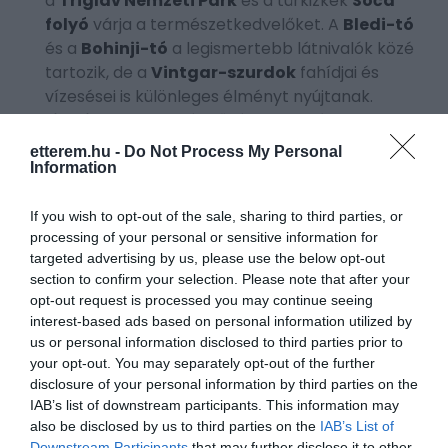
a
Triglav Nemzeti Park
és a türkizkék
Soča
folyó
várja a természetkedvelőket. A
Bledi-tó
és a
Bohinji-tó
a legismertebb látnivalók közé
tartozik, de a
Vintgar-szurdok
fahídjai és
vízesései is különleges élményt nyújtanak.
Ljubljana
, az ország fővárosa történelmi
belvárosával, autóforgalomtól mentes
etterem.hu -
Do Not Process My Personal
központjával és zöldterületeivel sokak szerint
Information
Európa egyik legélhetőbb városa. Innen akár
egyetlen nap alatt elérhető az
Adriai-tenger
If you wish to opt-out of the sale, sharing to third parties, or
processing of your personal or sensitive information for
partvidéke, a hegyvidéki régiók vagy a híres
targeted advertising by us, please use the below opt-out
Postojnai-cseppkőbarlang
is.
section to confirm your selection. Please note that after your
opt-out request is processed you may continue seeing
interest-based ads based on personal information utilized by
MIT ÉRDEMES
us or personal information disclosed to third parties prior to
MEGKÓSTOLNI
your opt-out. You may separately opt-out of the further
disclosure of your personal information by third parties on the
SZLOVÉNIÁBAN?
IAB’s list of downstream participants. This information may
also be disclosed by us to third parties on the
IAB’s List of
Downstream Participants
that may further disclose it to other