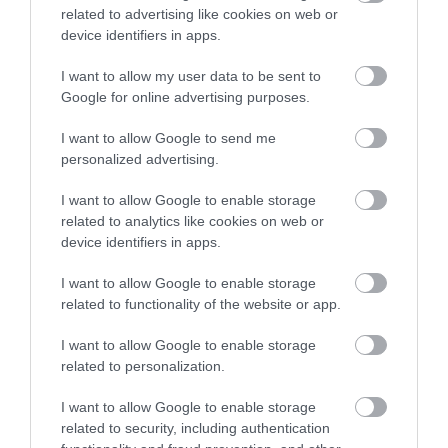
idrijski žlikrofi
, vagyis a burgonyával töltött
related to advertising like cookies on web or
apró tészta, valamint a
kranjska klobasa
, a
device identifiers in apps.
hagyományos krajnai kolbász. A helyiek körében
népszerű a
jota
is, amely savanyú káposztából,
I want to allow my user data to be sent to
Google for online advertising purposes.
babból és burgonyából készülő tartalmas
egytálétel. A
Fehér-Krajna
régióban pedig a
I want to allow Google to send me
belokranjska pogača
nevű lepény számít helyi
personalized advertising.
különlegességnek, amelyet gyakran frissen, még
melegen kínálnak.
I want to allow Google to enable storage
related to analytics like cookies on web or
A
BBC
-nek nyilatkozó helyiek szerint
Szlovénia
device identifiers in apps.
legnagyobb értéke mégis a nyugodt életmód és
I want to allow Google to enable storage
a közösségi szemlélet. Az ország mérete
related to functionality of the website or app.
lehetővé teszi, hogy a természet, a család és a
szabadidő a mindennapok szerves része
I want to allow Google to enable storage
maradjon. A látogatók számára pedig ez az a
related to personalization.
hangulat, amelyet néhány nap alatt is könnyű
megtapasztalni.
I want to allow Google to enable storage
related to security, including authentication