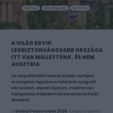
desszert
különlegesség
szlovénia
A VILÁG EGYIK
LEGBIZTONSÁGOSABB ORSZÁGA
ITT VAN MELLETTÜNK, ÉS NEM
AUSZTRIA
Az alig kétmillió lakosú közép-európai
országban egyszerre találunk nyugodt
városokat, alpesi tájakat, mediterrán
hangulatú vidékeket és karakteres helyi
ételeket.
A
Global Peace Index 2026
rangsora szerint