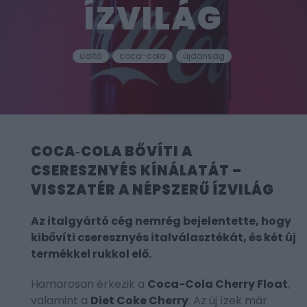
ÍZVILÁG
üdítő
coca-cola
újdonság
COCA‑COLA BŐVÍTI A
CSERESZNYÉS KÍNÁLATÁT –
VISSZATÉR A NÉPSZERŰ ÍZVILÁG
Az italgyártó cég nemrég bejelentette, hogy
kibővíti cseresznyés italválasztékát, és két új
termékkel rukkol elő.
Hamarosan érkezik a
Coca-Cola Cherry Float
,
valamint a
Diet Coke Cherry
. Az új ízek már