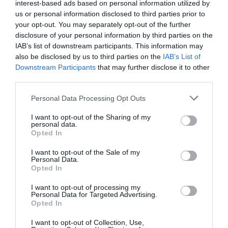
interest-based ads based on personal information utilized by
us or personal information disclosed to third parties prior to
your opt-out. You may separately opt-out of the further
disclosure of your personal information by third parties on the
IAB’s list of downstream participants. This information may
also be disclosed by us to third parties on the
IAB’s List of
Downstream Participants
that may further disclose it to other
third parties.
Please note that this website/app uses one or more Google
Personal Data Processing Opt Outs
services and may gather and store information including but
not limited to your visit or usage behaviour. You may click to
I want to opt-out of the Sharing of my
personal data.
grant or deny consent to Google and its third-party tags to
Opted In
use your data for below specified purposes in below Google
consent section.
A
Diet Coke Cherry
a rajongók egyik kedvence
I want to opt-out of the Sale of my
Personal Data.
volt, amely 2020-ban tűnt el a polcokról. Tavaly
Opted In
nyáron ugyan rövid időre, limitált kiadásban újra
I want to opt-out of processing my
megjelent. Most azonban országosan, állandó
Personal Data for Targeted Advertising.
termékként kerül a boltokba. A
Diet Coke
Opted In
Cherry
a jól ismert cseresznyés ízt friss,
I want to opt-out of Collection, Use,
karakteres csavarral dobja fel, a csomagolás