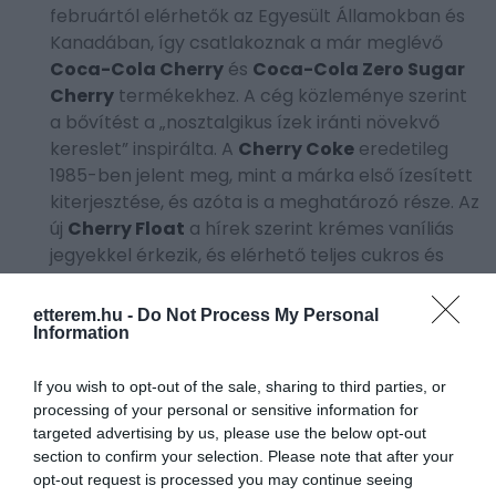
februártól elérhetők az Egyesült Államokban és
Kanadában, így csatlakoznak a már meglévő
Coca-Cola Cherry
és
Coca-Cola Zero Sugar
Cherry
termékekhez. A cég közleménye szerint
a bővítést a „nosztalgikus ízek iránti növekvő
kereslet” inspirálta. A
Cherry Coke
eredetileg
1985-ben jelent meg, mint a márka első ízesített
kiterjesztése, és azóta is a meghatározó része. Az
új
Cherry Float
a hírek szerint krémes vaníliás
jegyekkel érkezik, és elérhető teljes cukros és
cukormentes változatban, 355 ml-es és 591 ml-
es palackokban. A csomagolás is megújult: a
etterem.hu -
Do Not Process My Personal
Coca-Cola ikonikus piros árnyalatát cseresznyés
Information
rózsaszín és lila árnyalatok egészítik ki, így az
ízek mellett a dizájn is visszarepít a nosztalgikus
If you wish to opt-out of the sale, sharing to third parties, or
processing of your personal or sensitive information for
élményhez –
írja
a
New York Post
.
targeted advertising by us, please use the below opt-out
section to confirm your selection. Please note that after your
opt-out request is processed you may continue seeing