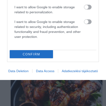
alma
alufólia
amerika
amerikaiegyesültállamok
ázsia
bab
bécs
I want to allow Google to enable storage
boldogság
bor
borászat
borsó
brokkoli
related to personalization.
budapest
burrata
c-vitamin
chailatte
chips
I want to allow Google to enable storage
címkék
citrom
citrusfélék
coca-cola
csalán
related to security, including authentication
császármorzsa
csepegtetés
csirke
csirkeszárny
functionality and fraud prevention, and other
csokoládé
cukor
cukorbetegseg
user protection.
LEGNÉPSZERŰBB
CONFIRM
Data Deletion
Data Access
Adatkezelési tájékoztató