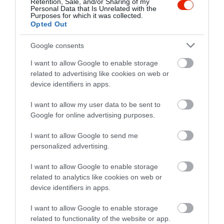
Retention, Sale, and/or Sharing of my
Personal Data that Is Unrelated with the
pedig a megszokott márkajelzéssel és
Purposes for which it was collected.
cseresznyés ikonográfiával mutatja a terméket.
Opted Out
A közösségi médiában a rajongók már most
lelkesen fogadták az új ízeket: sokan örülnek a
Google consents
Cherry Floatnak és a Diet Cherry Coke
I want to allow Google to enable storage
visszatérésének, mások a csomagolás retro
related to advertising like cookies on web or
stílusát hiányolják. Azt egyelőre nem tudni, hogy
device identifiers in apps.
Magyarországon mikor lesz kapható a két új íz.
I want to allow my user data to be sent to
Google for online advertising purposes.
Képek forrása:
Unsplash
I want to allow Google to send me
personalized advertising.
KULCSSZAVAK
I want to allow Google to enable storage
related to analytics like cookies on web or
#banán
#fagyasztottbanán
#káposzta
device identifiers in apps.
#mochi
#rizs
#savanyúság
alapanyag
I want to allow Google to enable storage
albánia
alkohol
alkoholmentes
állatieredetűétel
related to functionality of the website or app.