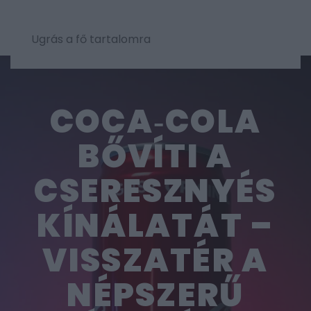
Ugrás a fő tartalomra
COCA‑COLA
BŐVÍTI A
CSERESZNYÉS
KÍNÁLATÁT –
VISSZATÉR A
NÉPSZERŰ