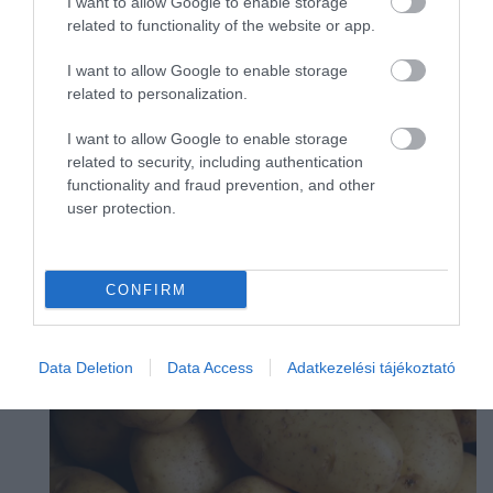
I want to allow Google to enable storage
#banán
#fagyasztottbanán
#káposzta
related to functionality of the website or app.
#mochi
#rizs
#savanyúság
alapanyag
albánia
alkohol
alkoholmentes
állatieredetűétel
I want to allow Google to enable storage
related to personalization.
alma
alufólia
amerika
amerikaiegyesültállamok
ázsia
bab
bécs
I want to allow Google to enable storage
boldogság
bor
borászat
borsó
brokkoli
related to security, including authentication
budapest
burrata
c-vitamin
chailatte
chips
functionality and fraud prevention, and other
címkék
citrom
citrusfélék
coca-cola
csalán
user protection.
császármorzsa
csepegtetés
csirke
csirkeszárny
csokoládé
cukor
cukorbetegseg
CONFIRM
LEGNÉPSZERŰBB
Data Deletion
Data Access
Adatkezelési tájékoztató