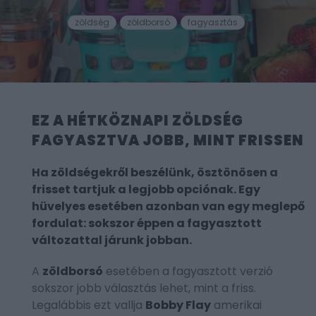
zöldség
zöldborsó
fagyasztás
EZ A HÉTKÖZNAPI ZÖLDSÉG
FAGYASZTVA JOBB, MINT FRISSEN
Ha zöldségekről beszélünk, ösztönösen a
frisset tartjuk a legjobb opciónak. Egy
hüvelyes esetében azonban van egy meglepő
fordulat: sokszor éppen a fagyasztott
változattal járunk jobban.
A
zöldborsó
esetében a fagyasztott verzió
sokszor jobb választás lehet, mint a friss.
Legalábbis ezt vallja
Bobby Flay
amerikai