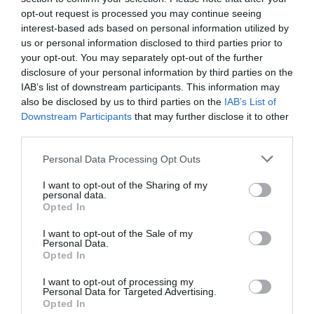
fagyasztott változat tűnik frissebbnek –
írja
a
opt-out request is processed you may continue seeing
The Daily Meal.
interest-based ads based on personal information utilized by
us or personal information disclosed to third parties prior to
your opt-out. You may separately opt-out of the further
disclosure of your personal information by third parties on the
IAB’s list of downstream participants. This information may
also be disclosed by us to third parties on the
IAB’s List of
Downstream Participants
that may further disclose it to other
third parties.
Please note that this website/app uses one or more Google
Personal Data Processing Opt Outs
services and may gather and store information including but
not limited to your visit or usage behaviour. You may click to
I want to opt-out of the Sharing of my
personal data.
grant or deny consent to Google and its third-party tags to
Opted In
use your data for below specified purposes in below Google
consent section.
I want to opt-out of the Sale of my
Personal Data.
Opted In
I want to opt-out of processing my
A fagyasztott zöldborsót hajlamosak vagyunk
Personal Data for Targeted Advertising.
Opted In
túlfőzni. Mivel előgőzölve kerül a fagyasztóba,