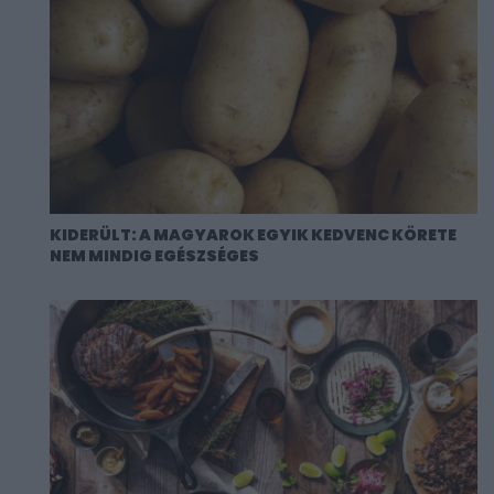
KIDERÜLT: A MAGYAROK EGYIK KEDVENC KÖRETE
NEM MINDIG EGÉSZSÉGES