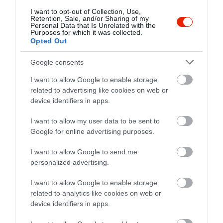
valójában már nem igényel hosszú hőkezelést.
I want to opt-out of Collection, Use,
Elég egy-két perc pirítás, blansírozás vagy főzés
Retention, Sale, and/or Sharing of my
Personal Data that Is Unrelated with the
ahhoz, hogy felmelegedjen és visszanyerje élénk
Purposes for which it was collected.
Opted Out
színét. Ha tovább hagyjuk a tűzön, elveszíti
édességét, állaga ráncossá, szinte élettelenné
Google consents
válhat.
I want to allow Google to enable storage
Ha tehát levest, tésztát vagy bármilyen, borsóval
related to advertising like cookies on web or
kiegészített fogást készítünk, érdemes
device identifiers in apps.
megfontolni a fagyasztott változatot. Gyors,
I want to allow my user data to be sent to
praktikus, és megfelelő elkészítéssel garantáltan
Google for online advertising purposes.
édesebb, mint a túl sokáig pulton álló friss borsó.
I want to allow Google to send me
personalized advertising.
Képek forrása:
Unsplash
I want to allow Google to enable storage
related to analytics like cookies on web or
device identifiers in apps.
KULCSSZAVAK