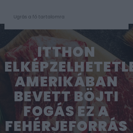
Ugrás a fő tartalomra
ITTHON
ELKÉPZELHETETL
AMERIKÁBAN
BEVETT BÖJTI
FOGÁS EZ A
FEHÉRJEFORRÁS