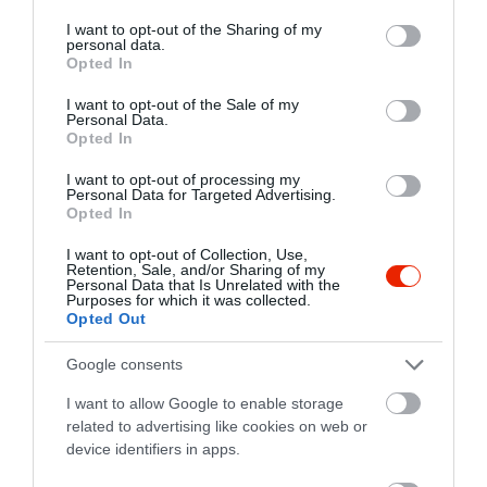
services and may gather and store information including but
not limited to your visit or usage behaviour. You may click to
I want to opt-out of the Sharing of my
personal data.
grant or deny consent to Google and its third-party tags to
Opted In
use your data for below specified purposes in below Google
consent section.
I want to opt-out of the Sale of my
Personal Data.
Opted In
I want to opt-out of processing my
Personal Data for Targeted Advertising.
Opted In
Az aligátorhús egyébként meglepően könnyen
I want to opt-out of Collection, Use,
beszerezhető az Egyesült Államok déli
Retention, Sale, and/or Sharing of my
államaiban. Különösen Floridában és
Personal Data that Is Unrelated with the
Purposes for which it was collected.
Louisianában számít helyi specialitásnak, ahol
Opted Out
egyes éttermek rendszeresen kínálnak belőle
készült fogásokat. Louisiana államban ráadásul
Google consents
tápláló élelmiszerforrásnak tartják, elsősorban a
I want to allow Google to enable storage
magas
fehérjetartalma
és alacsony
related to advertising like cookies on web or
zsírtartalma miatt. Az egyik legnépszerűbb
device identifiers in apps.
fogás az úgynevezett aligátorszárny, ami