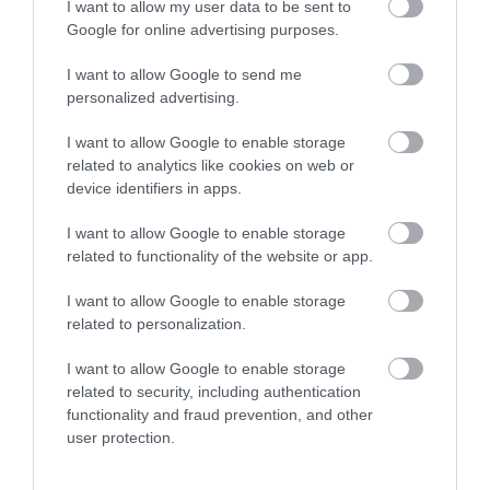
valójában az állat rövid lábaiból készül. Ezeket
I want to allow my user data to be sent to
Google for online advertising purposes.
gyakran csirkeszárnyhoz hasonlóan bő olajban
sütik ki, majd különféle szószokkal tálalják. A
I want to allow Google to send me
szakácsok leginkább az aligátor farkát kedvelik,
personalized advertising.
mert az állaga a csirkéhez hasonlít, így sokféle
receptben könnyen felhasználható. Az Egyesült
I want to allow Google to enable storage
Államokban egyes üzletekben kész
related to analytics like cookies on web or
device identifiers in apps.
aligátortermékek is kaphatók, például panírozott
falatkák. Létezik konzerv változata is, amelyet
I want to allow Google to enable storage
egyszerűen fel kell melegíteni, majd rizzsel vagy
related to functionality of the website or app.
más körettel tálalni.
I want to allow Google to enable storage
related to personalization.
Képek forrása:
Unsplash
I want to allow Google to enable storage
related to security, including authentication
functionality and fraud prevention, and other
KULCSSZAVAK
user protection.
#banán
#fagyasztottbanán
#káposzta