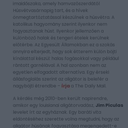
imaidőszaka, amely hamvazószerdától
Húsvétvasárnapig tart, és a hívek
önmegtartóztatással készülnek a húsvétra. A
katolikus hagyomány szerint ilyenkor nem
fogyasztanak húst. Ilyenkor jellemzően a
különböző halak és tengeri ételek kerülnek
előtérbe. Az Egyesült Államokban ez a szokás
annyira elterjedt, hogy sok étterem külön böjti
kínálattal készül: halas fogásokkal vagy például
rántott garnélával. A hal azonban nem az
egyetlen elfogadott alternatíva. Egy érseki
állásfoglalás szerint az aligátor is belefér a
nagyböjti étrendbe –
írja
a The Daily Mail.
A kérdés még 2010-ben került napirendre,
amikor egy louisianai aligátorvadász,
Jim Piculas
levelet írt az egyháznak. Egy baráti vita
eldöntéséhez szerette volna megtudni, hogy az
aligátor húsának fogyasztása megengedett-e