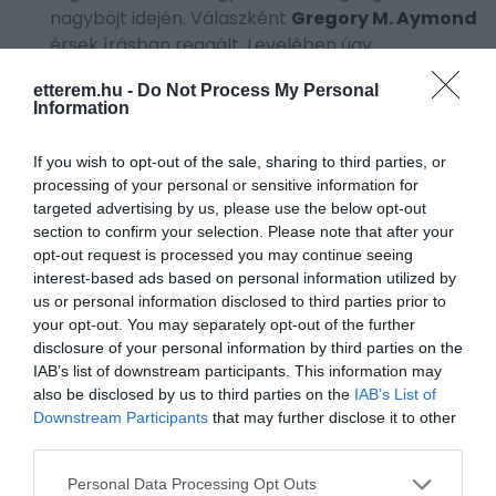
nagyböjt idején. Válaszként
Gregory M. Aymond
érsek írásban reagált. Levelében úgy
fogalmazott: az aligátort a „halak családjába”
etterem.hu -
Do Not Process My Personal
sorolják, ezért nagyböjt idején is ehető.
Information
Hozzátette, hogy az állat Louisiana állam
számára fontos és különleges teremtmény,
If you wish to opt-out of the sale, sharing to third parties, or
amelyet az ottani gasztronómia is tengeri
processing of your personal or sensitive information for
ételként kezel. Az Amerikai Egyesült Államok
targeted advertising by us, please use the below opt-out
Katolikus Püspöki Konferenciája (USCCB) hasonló
section to confirm your selection. Please note that after your
álláspontot képvisel. Meghatározásuk szerint a
opt-out request is processed you may continue seeing
interest-based ads based on personal information utilized by
halak külön állatkategóriát alkotnak, és a sós
us or personal information disclosed to third parties prior to
vagy édesvízi halak mellett az olyan hidegvérű
your opt-out. You may separately opt-out of the further
állatok, mint a kétéltűek és hüllők – valamint a
disclosure of your personal information by third parties on the
kagylófélék – is fogyaszthatók böjt idején.
IAB’s list of downstream participants. This information may
also be disclosed by us to third parties on the
IAB’s List of
Downstream Participants
that may further disclose it to other
third parties.
Please note that this website/app uses one or more Google
Personal Data Processing Opt Outs