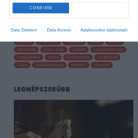
#mochi
#rizs
#savanyúság
alapanyag
CONFIRM
albánia
alkohol
alkoholmentes
állatieredetűétel
alma
alufólia
amerika
amerikaiegyesültállamok
ázsia
bab
bécs
Data Deletion
Data Access
Adatkezelési tájékoztató
boldogság
bor
borsó
brokkoli
budapest
burrata
c-vitamin
chailatte
chips
citrom
citrusfélék
coca-cola
csalán
császármorzsa
csepegtetés
csirke
csirkeszárny
csokoládé
cukor
cukorbetegseg
datolya
desszert
LEGNÉPSZERŰBB