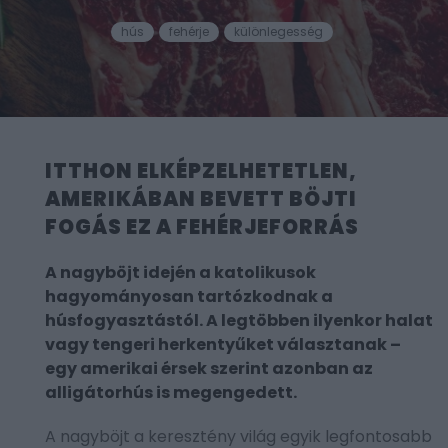
hús
fehérje
különlegesség
ITTHON ELKÉPZELHETETLEN,
AMERIKÁBAN BEVETT BÖJTI
FOGÁS EZ A FEHÉRJEFORRÁS
A nagyböjt idején a katolikusok
hagyományosan tartózkodnak a
húsfogyasztástól. A legtöbben ilyenkor halat
vagy tengeri herkentyűket választanak –
egy amerikai érsek szerint azonban az
alligátorhús is megengedett.
A nagyböjt a keresztény világ egyik legfontosabb