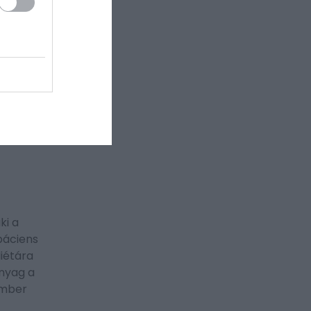
nak. A
ális
 tünetet
ki a
páciens
iétára
anyag a
ember