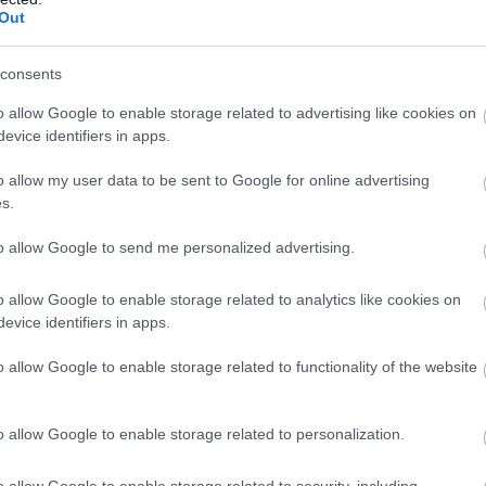
ssé válik, és nem tudod, mi lehet a kiváltó ok, elképzelhe
Out
consents
o allow Google to enable storage related to advertising like cookies on
evice identifiers in apps.
talában semmi köze a betegségekhez. Azonban ha állandó
o allow my user data to be sent to Google for online advertising
t a kiváltó ok. A gluténérzékeny páciensek gyakran
s.
luténtartalmú étel elfogyasztása után. Sőt, a gluténérzé
ek szintén gyakori tünete a fáradtság és az energiahiány
to allow Google to send me personalized advertising.
o allow Google to enable storage related to analytics like cookies on
N SÚLYCSÖKKENÉS
evice identifiers in apps.
o allow Google to enable storage related to functionality of the website
mindig aggodalomra ad okot. Habár a súlyvesztésnek tö
ensek jelentős százaléka tapasztal drasztikus súlycsökke
egyik legfőbb „okozója” a rossz felszívódás, de természete
o allow Google to enable storage related to personalization.
o allow Google to enable storage related to security, including