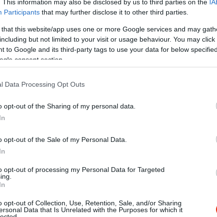
. This information may also be disclosed by us to third parties on the
IA
Participants
that may further disclose it to other third parties.
S
 that this website/app uses one or more Google services and may gath
including but not limited to your visit or usage behaviour. You may click 
 to Google and its third-party tags to use your data for below specifi
endelkező embereknél is előfordulhat hasmenés vagy
ogle consent section.
tő. A jelenség akkor adhat okot az aggodalomra, ha rend
 mellett a gluténintolerancia második leggyakoribb tüne
l Data Processing Opt Outs
o opt-out of the Sharing of my personal data.
ly károsítja a bél nyálkahártyáját, ezáltal csökken a táp
In
és vagy székrekedés lép fel. A gyakori hasmenés olyan 
áradás és az állandó fáradtság.
o opt-out of the Sale of my Personal Data.
In
to opt-out of processing my Personal Data for Targeted
ing.
In
 érint, de több tanulmány is kimutatta, hogy a
ajlamosak lehetnek a fejfájásra és a hasfájásra (ami szo
o opt-out of Collection, Use, Retention, Sale, and/or Sharing
dszeri panaszokra, mint a puffadás, a hasmenés és a
ersonal Data that Is Unrelated with the Purposes for which it
lected.