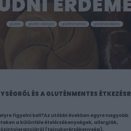
UDNI ÉRDEM
glutén
glutén allergia
gluténmentes
gluténérzékeny
NYSÉGRŐL ÉS A GLUTÉNMENTES ÉTKEZÉS
yre figyelni kell?Az utóbbi években egyre nagyobb
teken a különféle ételérzékenységek, allergiák,
tózintoleranciáról (tejcukorérzékenység),