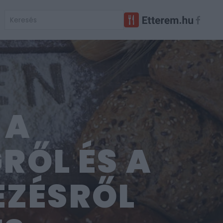
 A
RŐL ÉS A
EZÉSRŐL