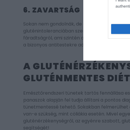
authenti
6. ZAVARTSÁG
Sokan nem gondolnák, de a gluténérzékenység
gluténintoleranciában szenvedő páciensek gya
fáradtságról, ami szintén a gluténfogyasztásra
a bizonyos antitestekre adott reakció okozhatj
A GLUTÉNÉRZÉKENYS
GLUTÉNMENTES DIÉ
Emésztőrendszeri tünetek tartós fennállása ese
panaszok alapján fel tudja állítani a pontos d
tünetmentessé tehető. Sokakban felmerülhet a
van-e szükség, mint cöliákia esetén. Mivel egy
gluténérzékenységről, az egyénre szabott, gl
segítségét!