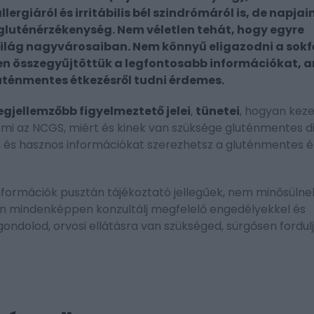
lergiáról és irritábilis bél szindrómáról is, de napja
gluténérzékenység. Nem véletlen tehát, hogy egyre
világ nagyvárosaiban. Nem könnyű eligazodni a sokf
ben összegyűjtöttük a legfontosabb információkat, a
luténmentes étkezésről tudni érdemes.
gjellemzőbb figyelmeztető jelei
,
tünetei
, hogyan keze
k, mi az NCGS, miért és kinek van szüksége gluténmentes d
 és hasznos információkat szerezhetsz a gluténmentes 
információk pusztán tájékoztató jellegűek, nem minősülne
 mindenképpen konzultálj megfelelő engedélyekkel és
ondolod, orvosi ellátásra van szükséged, sürgősen fordulj