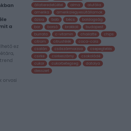
inkban
állatieredetűétel
alma
alufólia
amerika
amerikaiegyesültállamok
éle
ázsia
bab
bécs
boldogság
mit a
bor
borsó
brokkoli
budapest
burrata
c-vitamin
chailatte
chips
citrom
citrusfélék
coca-cola
lhető ez
csalán
császármorzsa
csepegtetés
iétára,
csirke
csirkeszárny
csokoládé
étrend
cukor
cukorbetegseg
datolya
desszert
k orvosi