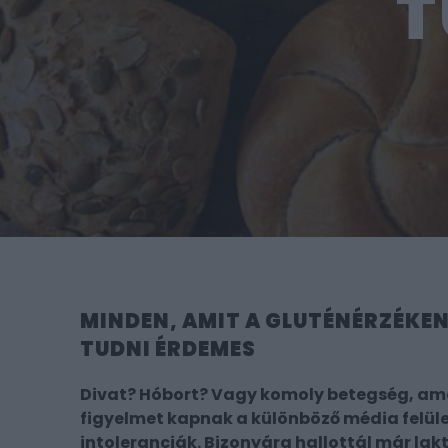
T
MINDEN, AMIT A GLUTÉNÉRZÉKE
TUDNI ÉRDEMES
Divat? Hóbort? Vagy komoly betegség, amel
figyelmet kapnak a különböző média felüle
intoleranciák. Bizonyára hallottál már lak