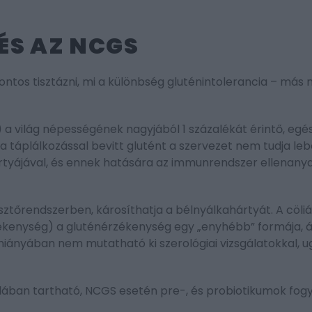
 ÉS AZ NCGS
fontos tisztázni, mi a különbség gluténintolerancia – más
) a világ népességének nagyjából 1 százalékát érintő, egé
 táplálkozással bevitt glutént a szervezet nem tudja leb
rtyájával, és ennek hatására az immunrendszer ellenany
tőrendszerben, károsíthatja a bélnyálkahártyát. A cöliá
ékenység) a gluténérzékenység egy „enyhébb” formája, 
 hiányában nem mutatható ki szerológiai vizsgálatokkal, 
ában tartható, NCGS esetén pre-, és probiotikumok fog