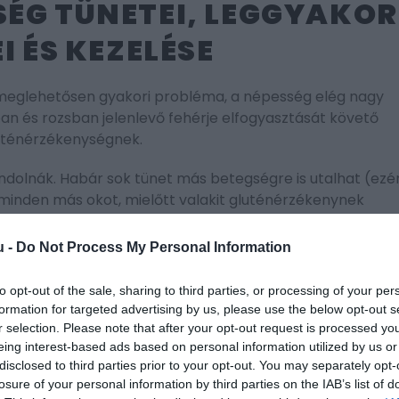
ÉG TÜNETEI, LEGGYAKOR
I ÉS KEZELÉSE
 meglehetősen gyakori probléma, a népesség elég nagy
ban és rozsban jelenlevő fehérje elfogyasztását követő
luténérzékenységnek.
olnák. Habár sok tünet más betegségre is utalhat (ezér
ni minden más okot, mielőtt valakit gluténérzékenynek
 némelyik látszólag nincs is összefüggésben az emésztésse
u -
Do Not Process My Personal Information
to opt-out of the sale, sharing to third parties, or processing of your per
formation for targeted advertising by us, please use the below opt-out s
ibb tünete. A kellemetlen feszülés, telítettség érzés a
r selection. Please note that after your opt-out request is processed y
csak kellemetlen, de komoly problémára is utalhat.
eing interest-based ads based on personal information utilized by us or
disclosed to third parties prior to your opt-out. You may separately opt-
lehet, de ez az egyik leggyakoribb panasz, amellyel a
losure of your personal information by third parties on the IAB’s list of
kat.