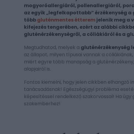
mogyoróallergiáról, pollenallergiáról, poral
az egyik „legfelkapottabb” érzékenység a 
több
gluténmentes étterem
jelenik meg a 
kifejezés tengerében, ezért az alábbi cikk
gluténérzékenységről, a cöliákiáról és a g
Megtudhatod, melyek a
gluténérzékenység le
az állapot, milyen típusai vannak a cöliákiána
miért egyre több manapság a gluténérzékeny,
alapjairól is.
Fontos kiemelni, hogy jelen cikkben elhangzó 
tanácsadásnak! Egészségügyi probléma esetén
képesítéssel rendelkező szakorvossal! Ha úgy g
szakemberhez!