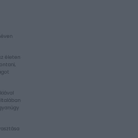
 néven
sz életen
ontani,
agot
kiával
általában
ugyanúgy
yasztása