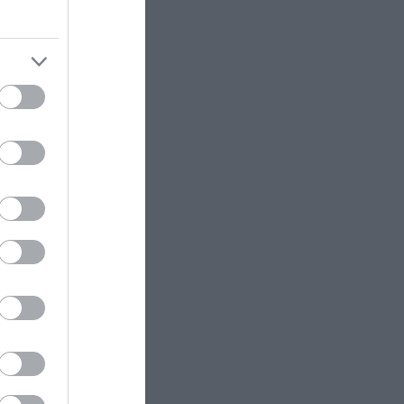
tő, hogy
kenység
.
bbféle
nést még
sen a