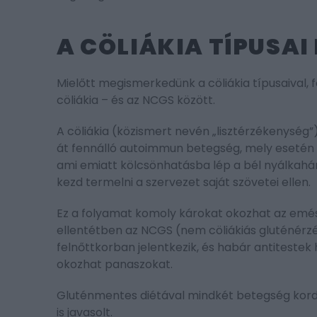
A CÖLIÁKIA TÍPUSAI
Mielőtt megismerkedünk a cöliákia típusaival, 
cöliákia – és az NCGS között.
A cöliákia (közismert nevén „lisztérzékenység”
át fennálló autoimmun betegség, mely esetén a
ami emiatt kölcsönhatásba lép a bél nyálkahá
kezd termelni a szervezet saját szövetei ellen.
Ez a folyamat komoly károkat okozhat az emész
ellentétben az NCGS (nem cöliákiás gluténérz
felnőttkorban jelentkezik, és habár antitestek
okozhat panaszokat.
Gluténmentes diétával mindkét betegség kord
is javasolt.