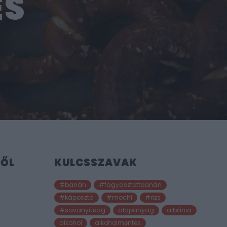
ES
RŐL
KULCSSZAVAK
#banán
#fagyasztottbanán
#káposzta
#mochi
#rizs
#savanyúság
alapanyag
albánia
alkohol
alkoholmentes