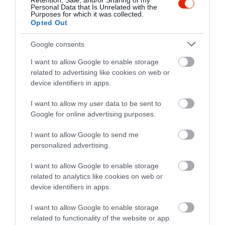
Retention, Sale, and/or Sharing of my
volna tenni az alkupozíciójuk erősítéséért. Az
Personal Data that Is Unrelated with the
Purposes for which it was collected.
Európai Fogyasztói Központ
(
EFK
)
Opted Out
sajnálatosnak nevezte bizonyos elnevezések
betiltását.
Agustín Reyna
, az
EFK
főigazgatója
Google consents
szerint az emberek egészségesebben
I want to allow Google to enable storage
szeretnének étkezni, és ehhez praktikus,
related to advertising like cookies on web or
elérhető alternatívákra van szükségük. A tiltás
device identifiers in apps.
szerinte egyrészt felesleges, másrészt pedig
zavart okoz.
I want to allow my user data to be sent to
Google for online advertising purposes.
Képek forrása:
Unsplash
I want to allow Google to send me
personalized advertising.
I want to allow Google to enable storage
KULCSSZAVAK
related to analytics like cookies on web or
device identifiers in apps.
#banán
#fagyasztottbanán
#káposzta
#mochi
#rizs
#savanyúság
alapanyag
I want to allow Google to enable storage
related to functionality of the website or app.
albánia
alkohol
alkoholmentes
állatieredetűétel