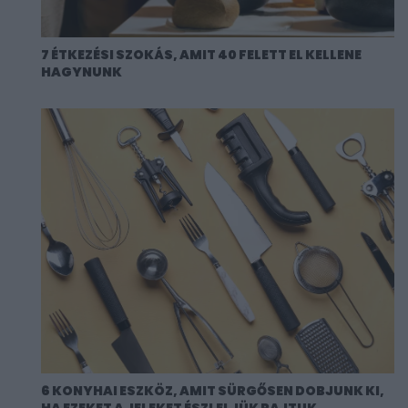
7 ÉTKEZÉSI SZOKÁS, AMIT 40 FELETT EL KELLENE
HAGYNUNK
6 KONYHAI ESZKÖZ, AMIT SÜRGŐSEN DOBJUNK KI,
HA EZEKET A JELEKET ÉSZLELJÜK RAJTUK