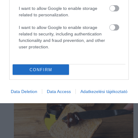
alma
alufólia
amerika
I want to allow Google to enable storage
amerikaiegyesültállamok
ázsia
bab
bécs
related to personalization.
boldogság
bor
borsó
brokkoli
budapest
burrata
c-vitamin
chailatte
chips
citrom
I want to allow Google to enable storage
related to security, including authentication
citrusfélék
coca-cola
csalán
császármorzsa
functionality and fraud prevention, and other
csepegtetés
csirke
csirkeszárny
csokoládé
user protection.
cukor
cukorbetegseg
datolya
desszert
CONFIRM
LEGNÉPSZERŰBB
Data Deletion
Data Access
Adatkezelési tájékoztató