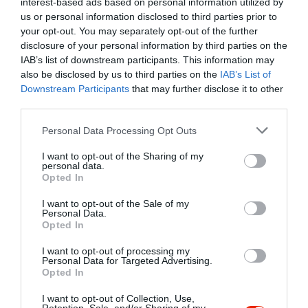
interest-based ads based on personal information utilized by
us or personal information disclosed to third parties prior to
your opt-out. You may separately opt-out of the further
disclosure of your personal information by third parties on the
IAB’s list of downstream participants. This information may
also be disclosed by us to third parties on the
IAB’s List of
Downstream Participants
that may further disclose it to other
third parties.
Please note that this website/app uses one or more Google
Personal Data Processing Opt Outs
services and may gather and store information including but
not limited to your visit or usage behaviour. You may click to
I want to opt-out of the Sharing of my
Céline Imart
, a módosítást benyújtó francia
personal data.
grant or deny consent to Google and its third-party tags to
Opted In
európai parlamenti képviselő szerint a
use your data for below specified purposes in below Google
megállapodás „vitathatatlan siker” a
consent section.
I want to opt-out of the Sale of my
szarvasmarha-tenyésztők számára. Úgy véli, ez
Personal Data.
Opted In
elismeri a gazdálkodók munkájának értékét, és
megvédi termékeiket az igazságtalan versenytől.
I want to opt-out of processing my
Personal Data for Targeted Advertising.
Anna Strolenberg
, holland EP-képviselő viszont
Opted In
úgy látja, hogy a gazdálkodók így hátrányba
kerülhetnek, és a törvénynek többet kellett
I want to opt-out of Collection, Use,