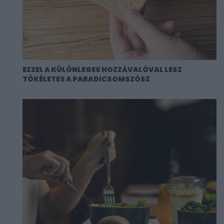
EZZEL A KÜLÖNLEGES HOZZÁVALÓVAL LESZ
TÖKÉLETES A PARADICSOMSZÓSZ