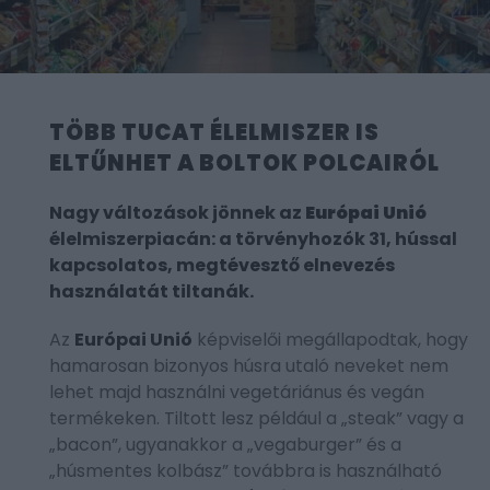
TÖBB TUCAT ÉLELMISZER IS
ELTŰNHET A BOLTOK POLCAIRÓL
Nagy változások jönnek az
Európai Unió
élelmiszerpiacán: a törvényhozók 31, hússal
kapcsolatos, megtévesztő elnevezés
használatát tiltanák.
Az
Európai Unió
képviselői megállapodtak, hogy
hamarosan bizonyos húsra utaló neveket nem
lehet majd használni vegetáriánus és vegán
termékeken. Tiltott lesz például a „steak” vagy a
„bacon”, ugyanakkor a „vegaburger” és a
„húsmentes kolbász” továbbra is használható