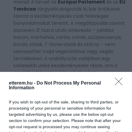
marad. A tervet az
Európai Parlament
és az
EU
Tanácsa
tárgyalói dolgozták ki, bár kritikusok
szerint a kezdeményezés csak felesleges
bonyodalmakat teremt. A megállapodás szerint
összesen 31 húsra utaló elnevezés – például
bacon, marhahús, csirke, comb, szűzpecsenye,
borda, steak, T-bone steak és szárny – nem
szerepelhet majd vegetáriánus vagy vegán
termékeken. A szabályozás valójában egy
szélesebb uniós kezdeményezés része, ami a
gazdálkodók pozícióját erősítené az
élelmiszerpiacon. Fontos azonban megemlíteni,
etterem.hu -
Do Not Process My Personal
hogy a megállapodást még hivatalosan jóvá kell
Information
hagyni, így az utolsó pillanatban még
történhetnek módosítások –
írja
a
The
If you wish to opt-out of the sale, sharing to third parties, or
Guardian
.
processing of your personal or sensitive information for
targeted advertising by us, please use the below opt-out
section to confirm your selection. Please note that after your
opt-out request is processed you may continue seeing