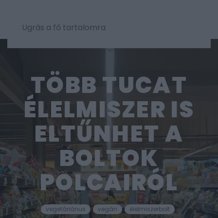
Ugrás a fő tartalomra
TÖBB TUCAT
ÉLELMISZER IS
ELTŰNHET A
BOLTOK
POLCAIRÓL
vegetáriánus
vegán
élelmiszerbolt