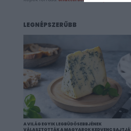
LEGNÉPSZERŰBB
A VILÁG EGYIK LEGBÜDÖSEBBJÉNEK
VÁLASZTOTTÁK A MAGYAROK KEDVENC SAJTJÁ