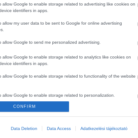
o allow Google to enable storage related to advertising like cookies on
evice identifiers in apps.
o allow my user data to be sent to Google for online advertising
s.
to allow Google to send me personalized advertising.
o allow Google to enable storage related to analytics like cookies on
lkül is van azonban egy régi, jól bevált módszer, amelyh
evice identifiers in apps.
yért nagyjából 15 percre a fagyasztóba, majd cseppentsü
lábast a tűzről, hogy a lekvár ne főjön tovább, amíg ellen
o allow Google to enable storage related to functionality of the website
meg az ujjunkkal a lekvár szélét. Ha a felülete ráncosodn
o allow Google to enable storage related to personalization.
híg, tegyük vissza a tűzre, főzzük további öt percig, maj
CONFIRM
ossuk el a tányért, és tegyük vissza rövid időre a fagyasz
o allow Google to enable storage related to security, including
 abban, hogy a lekvár sűrű, fényes és jól kanalazható le
cation functionality and fraud prevention, and other user protection.
Data Deletion
Data Access
Adatkezelési tájékoztató