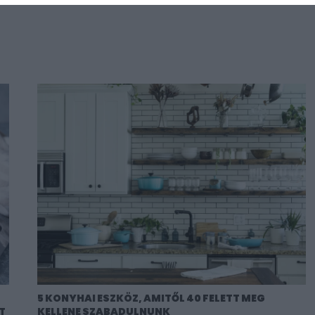
5 KONYHAI ESZKÖZ, AMITŐL 40 FELETT MEG
T
KELLENE SZABADULNUNK