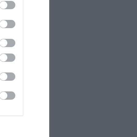
ez csak
nk rá
őrizzük
i kezd,
d
tóba.
gyen.