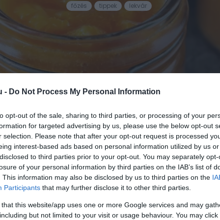
főzés
tippek
lekvár
u -
Do Not Process My Personal Information
to opt-out of the sale, sharing to third parties, or processing of your per
ETES ÁLLAGÚ LESZ A LEKVÁR
formation for targeted advertising by us, please use the below opt-out s
r selection. Please note that after your opt-out request is processed y
kvár: egy egyszerű módszerrel néhány másodperc alatt
eing interest-based ads based on personal information utilized by us or
sűrűséget.
disclosed to third parties prior to your opt-out. You may separately opt-
losure of your personal information by third parties on the IAB’s list of
. This information may also be disclosed by us to third parties on the
IA
tja el a tökéletes, fényes állagot a túl híg vagy éppen tú
Participants
that may further disclose it to other third parties.
rólag a főzési időre hagyatkozni, egy gyors próba ugya
et üvegbe a lekvár. A legegyszerűbb megoldás ehhez a
 that this website/app uses one or more Google services and may gath
-fokot
, általában megfelelő az állaga.
including but not limited to your visit or usage behaviour. You may click 