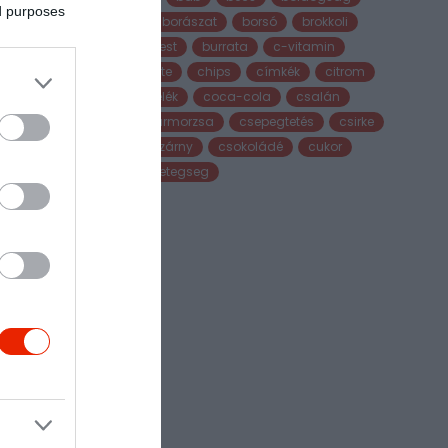
ed purposes
bor
borászat
borsó
brokkoli
budapest
burrata
c-vitamin
chailatte
chips
címkék
citrom
citrusfélék
coca-cola
csalán
császármorzsa
csepegtetés
csirke
csirkeszárny
csokoládé
cukor
cukorbetegseg