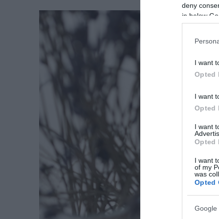
deny consent
in below Go
Persona
I want t
Opted 
I want t
Opted 
I want 
Advertis
Opted 
I want t
of my P
was col
Opted 
Google 