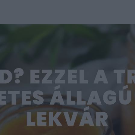
D? EZZEL A T
ETES ÁLLAGÚ 
LEKVÁR