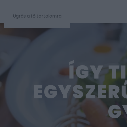
Ugrás a fő tartalomra
ÍGY T
EGYSZERŰ
G