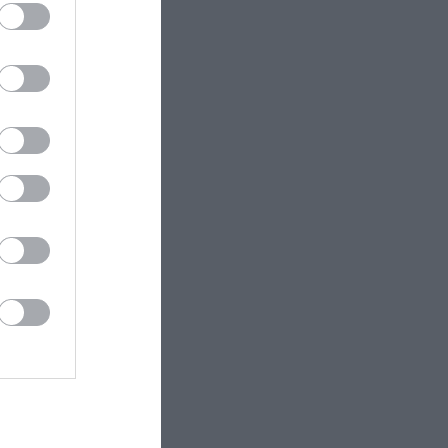
jában nem
sra nem
ténő
adásul