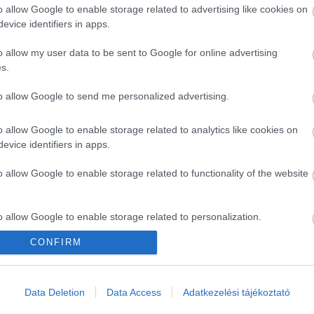
o allow Google to enable storage related to advertising like cookies on
evice identifiers in apps.
o allow my user data to be sent to Google for online advertising
s.
to allow Google to send me personalized advertising.
o allow Google to enable storage related to analytics like cookies on
evice identifiers in apps.
st
kérdezte a témáról
, aki szerint ezek a praktikák való
o allow Google to enable storage related to functionality of the website
lott, mert a porózus felületek felszívhatják a fogyasztá
ságosak, de nem hatékonyabbak, mint a folyóvíz alatt tör
o allow Google to enable storage related to personalization.
dásul megváltoztathatja az ízt és a textúrát.
CONFIRM
alatti öblítés, mert gyorsan és egyszerűen elvégezhető, rá
o allow Google to enable storage related to security, including
cation functionality and fraud prevention, and other user protection.
acerát okozna.
Data Deletion
Data Access
Adatkezelési tájékoztató