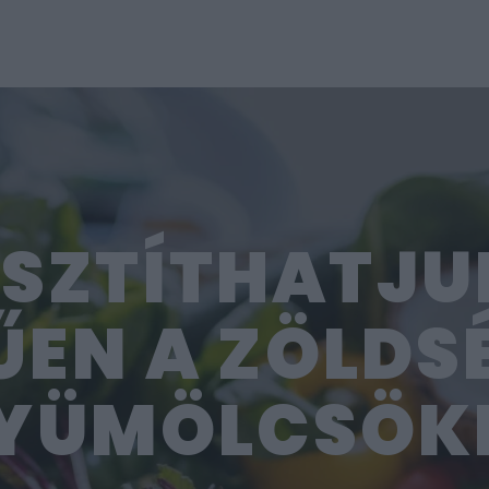
ISZTÍTHATJ
EN A ZÖLDS
YÜMÖLCSÖK