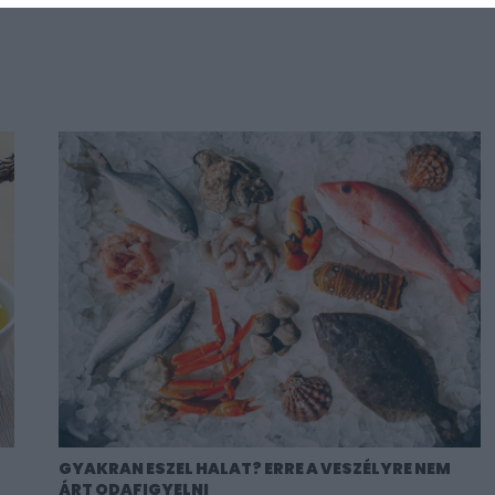
GYAKRAN ESZEL HALAT? ERRE A VESZÉLYRE NEM
ÁRT ODAFIGYELNI