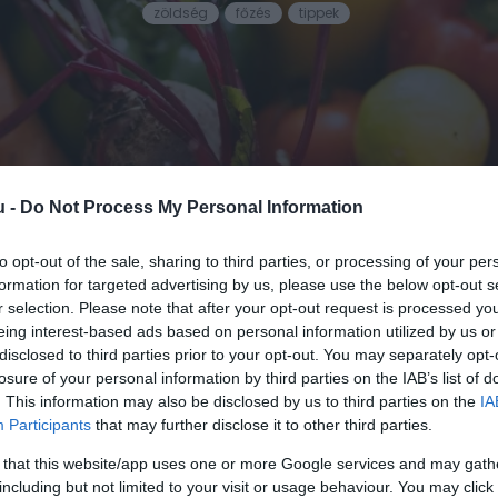
zöldség
főzés
tippek
u -
Do Not Process My Personal Information
to opt-out of the sale, sharing to third parties, or processing of your per
ERŰEN A ZÖLDSÉGEKET ÉS GYÜMÖLCSÖKE
formation for targeted advertising by us, please use the below opt-out s
r selection. Please note that after your opt-out request is processed y
ran sok időt vesz igénybe, és a megszokott módszer
eing interest-based ads based on personal information utilized by us or
ezik azonban egy egyszerű trükk, ami megkönnyíti a 
disclosed to third parties prior to your opt-out. You may separately opt-
losure of your personal information by third parties on the IAB’s list of
. This information may also be disclosed by us to third parties on the
IA
Participants
that may further disclose it to other third parties.
sabban megtisztítani a gyümölcsöket és zöldségeket, hog
ak vagy apró szennyeződések maradványaitól. Gyakran
 that this website/app uses one or more Google services and may gath
, ecetes áztatást vagy bolti tisztítószereket alkalmazun
including but not limited to your visit or usage behaviour. You may click 