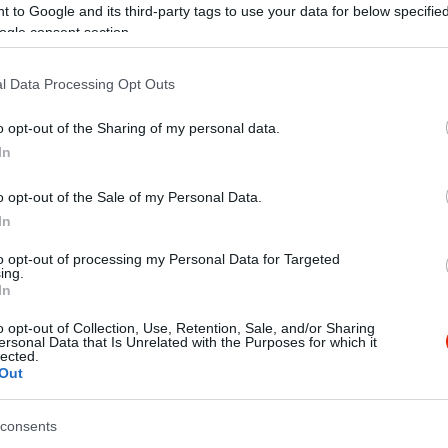
e logikusnak tűnik, azonban a gyümölcsök és zöldségek más
 to Google and its third-party tags to use your data for below specifi
ogle consent section.
l Data Processing Opt Outs
o opt-out of the Sharing of my personal data.
In
o opt-out of the Sale of my Personal Data.
In
to opt-out of processing my Personal Data for Targeted
ing.
In
o opt-out of Collection, Use, Retention, Sale, and/or Sharing
ersonal Data that Is Unrelated with the Purposes for which it
lected.
Out
consents