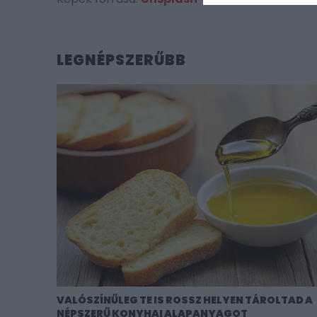
LEGNÉPSZERŰBB
VALÓSZÍNŰLEG TE IS ROSSZ HELYEN TÁROLTAD A
NÉPSZERŰ KONYHAI ALAPANYAGOT