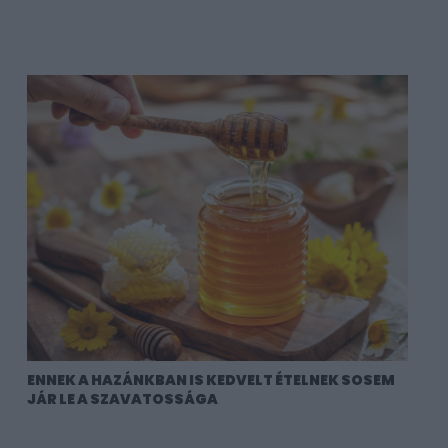
ENNEK A HAZÁNKBAN IS KEDVELT ÉTELNEK SOSEM
JÁR LE A SZAVATOSSÁGA