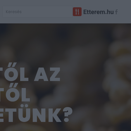
TŐL AZ
TŐL
ETÜNK?