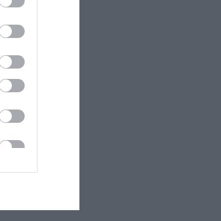
ük,
juk