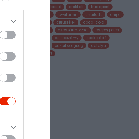
z
bor
borsó
brokkoli
budapest
 diót
burrata
c-vitamin
chailatte
chips
citrom
citrusfélék
coca-cola
csalán
császármorzsa
csepegtetés
csirke
csirkeszárny
csokoládé
cukor
cukorbetegseg
datolya
desszert