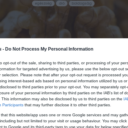
egészség
dió
boldogság
u -
Do Not Process My Personal Information
to opt-out of the sale, sharing to third parties, or processing of your per
formation for targeted advertising by us, please use the below opt-out s
ERŰ ÉTELTŐL BOLDOGABBAK LEHETÜNK?
r selection. Please note that after your opt-out request is processed y
eing interest-based ads based on personal information utilized by us or
yes ételek, mint például a csokoládé, „boldogságh
disclosed to third parties prior to your opt-out. You may separately opt-
elt, egészséges étel – amely számos hagyományos fo
losure of your personal information by third parties on the IAB’s list of
is ebbe a kategóriába tartozik, vagyis érdemes minél
. This information may also be disclosed by us to third parties on the
IA
Participants
that may further disclose it to other third parties.
 that this website/app uses one or more Google services and may gath
 a dió nemcsak az agyműködést serkenti, hanem hangulat
including but not limited to your visit or usage behaviour. You may click 
i tanulmány kimutatta, hogy a dió fogyasztása összefügg 
 to Google and its third-party tags to use your data for below specifi