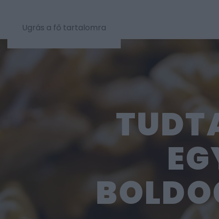
Ugrás a fő tartalomra
TUDTA
EG
BOLDO