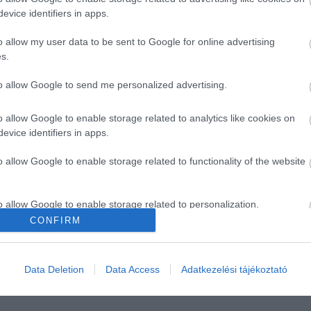
evice identifiers in apps.
o allow my user data to be sent to Google for online advertising
s.
to allow Google to send me personalized advertising.
o allow Google to enable storage related to analytics like cookies on
evice identifiers in apps.
o allow Google to enable storage related to functionality of the website
rtalommal bír, ami azt jelenti, hogy nem emeli meg a
 lehet az ingerlékeny hangulatnak. Éppen ezért, ha tehetj
o allow Google to enable storage related to personalization.
trendükbe. Adjuk hozzá egy egyszerű salátához, kombinál
CONFIRM
joghurtba is dobhatunk néhány szemet.
o allow Google to enable storage related to security, including
cation functionality and fraud prevention, and other user protection.
Data Deletion
Data Access
Adatkezelési tájékoztató