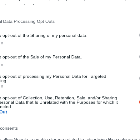
 magnéziumtartalmának köszönhetően pedig javíthatja a
ogle consent section.
következtetésre jutott, hogy azoknak az embereknek, akik
 az agyi teljesítményük.
l Data Processing Opt Outs
o opt-out of the Sharing of my personal data.
In
o opt-out of the Sale of my Personal Data.
In
to opt-out of processing my Personal Data for Targeted
ing.
In
o opt-out of Collection, Use, Retention, Sale, and/or Sharing
ersonal Data that Is Unrelated with the Purposes for which it
lected.
Out
consents
o allow Google to enable storage related to advertising like cookies on