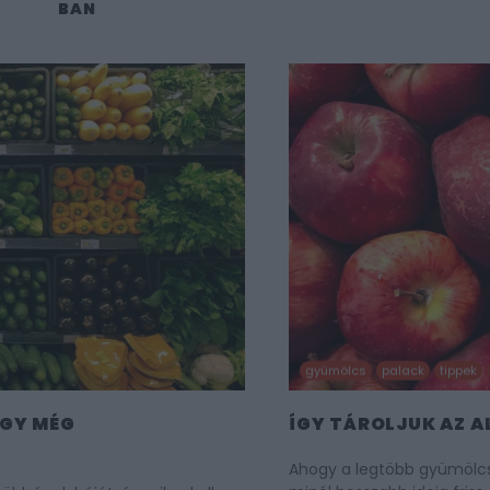
BAN
gyümölcs
palack
tippek
OGY MÉG
ÍGY TÁROLJUK AZ 
Ahogy a legtöbb gyümölcs 