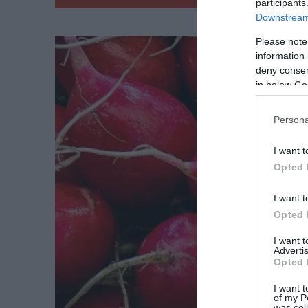
participants
Downstream 
Please note
information 
deny consent
in below Go
Persona
I want t
Opted 
I want t
Opted 
I want 
Advertis
Opted 
I want t
of my P
was col