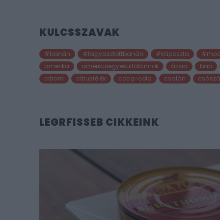
KULCSSZAVAK
#banán
#fagyasztottbanán
#káposzta
#moc
amerika
amerikaiegyesültállamok
ázsia
bab
citrom
citrusfélék
coca-cola
csalán
császá
LEGRFISSEB CIKKEINK