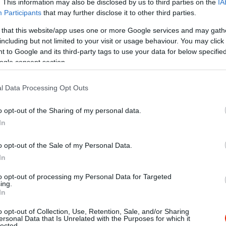
. This information may also be disclosed by us to third parties on the
IA
Participants
that may further disclose it to other third parties.
 that this website/app uses one or more Google services and may gath
including but not limited to your visit or usage behaviour. You may click 
 to Google and its third-party tags to use your data for below specifi
ogle consent section.
l Data Processing Opt Outs
o opt-out of the Sharing of my personal data.
In
o opt-out of the Sale of my Personal Data.
In
to opt-out of processing my Personal Data for Targeted
ing.
In
o opt-out of Collection, Use, Retention, Sale, and/or Sharing
ersonal Data that Is Unrelated with the Purposes for which it
lected.