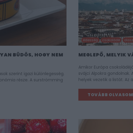
édesség
csokoládé
olas
LYAN BÜDÖS, HOGY NEM
MEGLEPŐ, MELYIK 
Amikor Európa csokoládéjá
svájci Alpokra gondolnak.
sok szerint igazi különlegesség.
helyek vezetik a listát. Az
ronómia része. A surströmming
TOVÁBB OLVASO