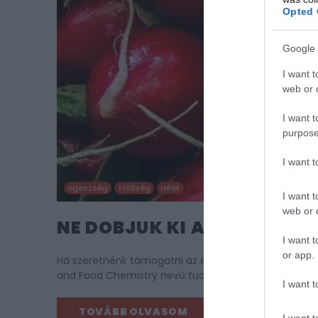
Opted 
Google 
I want t
web or d
I want t
purpose
I want 
egészség
zöldség
retek
I want t
web or d
NE DOBJUK KI A NÉPSZERŰ 
I want t
or app.
Ha szeretnénk támogatni az emésztésünket és a bélfl
and Food Chemistry nevű tudomá…
I want t
TOVÁBB OLVASOM
I want t