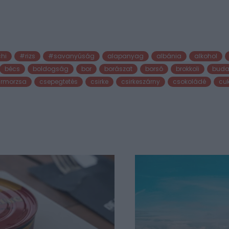
hi
#rizs
#savanyúság
alapanyag
albánia
alkohol
bécs
boldogság
bor
borászat
borsó
brokkoli
buda
rmorzsa
csepegtetés
csirke
csirkeszárny
csokoládé
cu