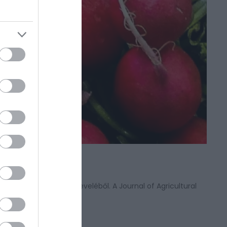
SZSÉGES
ek a zöldségnek a leveléből. A Journal of Agricultural