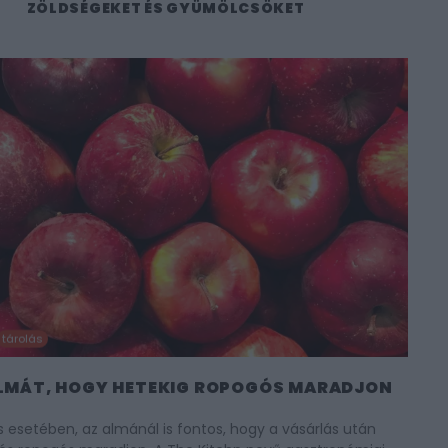
ZÖLDSÉGEKET ÉS GYÜMÖLCSÖKET
tárolás
ALMÁT, HOGY HETEKIG ROPOGÓS MARADJON
esetében, az almánál is fontos, hogy a vásárlás után