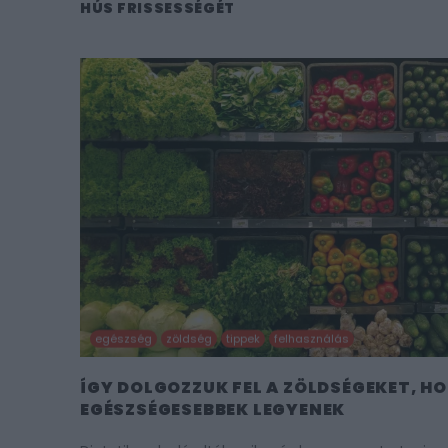
HÚS FRISSESSÉGÉT
egészség
zöldség
tippek
felhasználás
ÍGY DOLGOZZUK FEL A ZÖLDSÉGEKET, H
EGÉSZSÉGESEBBEK LEGYENEK