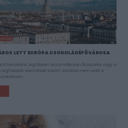
zország
VÁROS LETT EURÓPA CSOKOLÁDÉFŐVÁROSA
ról beszélünk, legtöbben automatikusan Brüsszelre vagy a
 A legfrissebb elemzések szerint azonban nem ezek a
 autókölcsön…
M