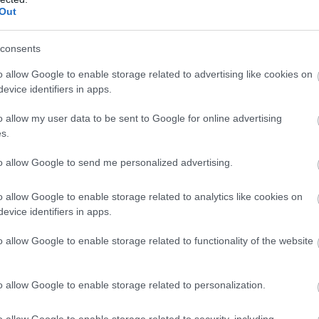
Out
consents
o allow Google to enable storage related to advertising like cookies on
evice identifiers in apps.
o allow my user data to be sent to Google for online advertising
s.
to allow Google to send me personalized advertising.
o allow Google to enable storage related to analytics like cookies on
evice identifiers in apps.
ZÖLDSÉG LEVELÉT, RENDKÍVÜL EGÉ
o allow Google to enable storage related to functionality of the website
óránk egészségét, érdemes a szokásosnál többet fogyasztani enn
o allow Google to enable storage related to personalization.
o allow Google to enable storage related to security, including