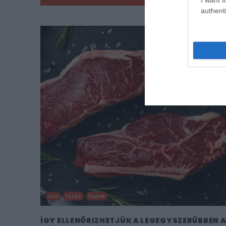
authenti
hús
főzés
tippek
ÍGY ELLENŐRIZHETJÜK A LEGEGYSZERŰBBEN 