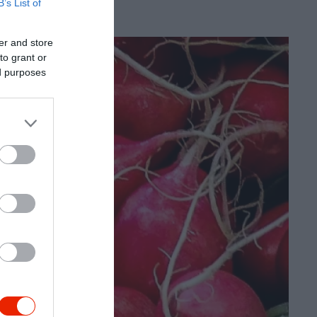
B’s List of
er and store
to grant or
ed purposes