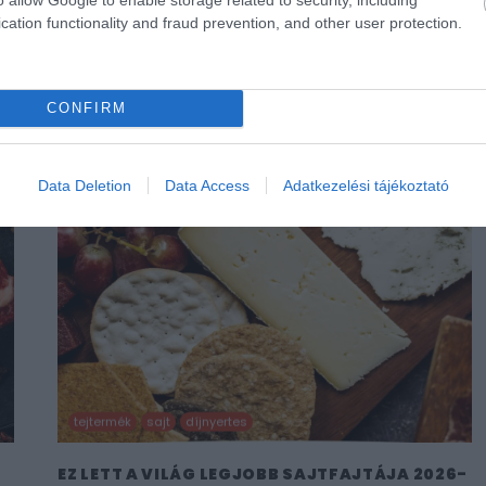
cation functionality and fraud prevention, and other user protection.
CONFIRM
Data Deletion
Data Access
Adatkezelési tájékoztató
tejtermék
sajt
díjnyertes
A
EZ LETT A VILÁG LEGJOBB SAJTFAJTÁJA 2026-