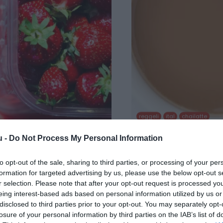
reggeli
ital
chailatte
u -
Do Not Process My Personal Information
ZNÁLJUK KI – 3
EZ AZ EGYSZERŰ HO
 MINDENNAPOKAT
Ha reggelente időhiány miat
to opt-out of the sale, sharing to third parties, or processing of your per
van egy gyors és ízletes 
lában egyetlen használat után
formation for targeted advertising by us, please use the below opt-out s
kíméli. A Dona Masala Ch
őket. A The Daily Meal
r selection. Please note that after your opt-out request is processed y
eing interest-based ads based on personal information utilized by us or
disclosed to third parties prior to your opt-out. You may separately opt-
TOVÁBB OLVASO
losure of your personal information by third parties on the IAB’s list of