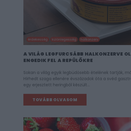
érdekesség
különlegesség
halkonzerv
A VILÁG LEGFURCSÁBB HALKONZERVE O
ENGEDIK FEL A REPÜLŐKRE
Sokan a világ egyik legbüdösebb ételének tartják, má
Hírhedt szaga ellenére évszázadok óta a svéd gaszt
egy erjesztett heringből készült…
TOVÁBB OLVASOM