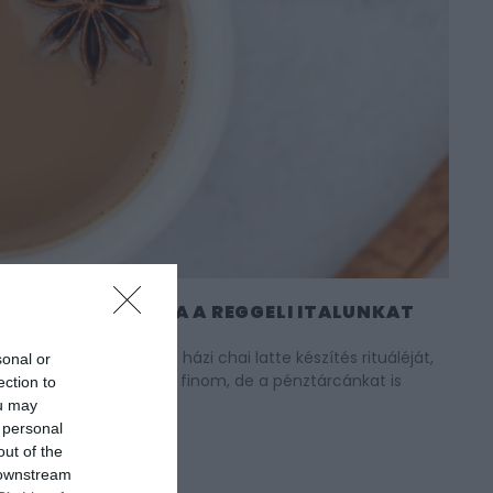
ZZÁVALÓ FELDOBJA A REGGELI ITALUNKAT
t gyakran kihagyjuk a házi chai latte készítés rituáléját,
sonal or
megoldás, ami nemcsak finom, de a pénztárcánkat is
ection to
ai Concentra…
ou may
 personal
out of the
M
 downstream