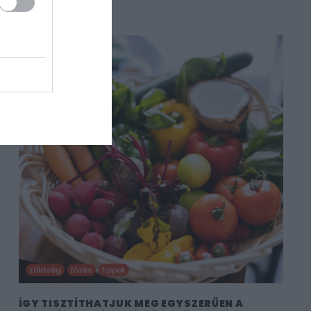
zöldség
főzés
tippek
ÍGY TISZTÍTHATJUK MEG EGYSZERŰEN A