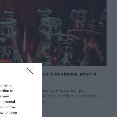
palack
G LEHET AZ ÜVEGES ITALOKBAN, MINT A
S VERZIÓBAN
sonal or
sági hivatal, az ANSES friss kutatása szerint jóval
ection to
ok koncentrációja az üveges sörökben és üdítőkben,
ou may
mdobozos változatokban…
 personal
out of the
 downstream
M