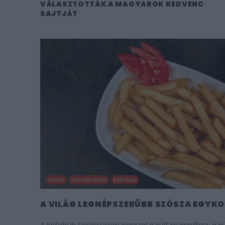
VÁLASZTOTTÁK A MAGYAROK KEDVENC
SAJTJÁT
szósz
paradicsom
ketchup
A VILÁG LEGNÉPSZERŰBB SZÓSZA EGYK