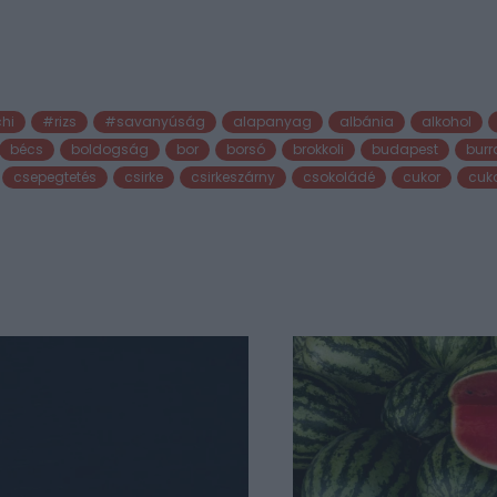
hi
#rizs
#savanyúság
alapanyag
albánia
alkohol
bécs
boldogság
bor
borsó
brokkoli
budapest
burr
csepegtetés
csirke
csirkeszárny
csokoládé
cukor
cuk