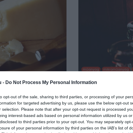
műanyag
mikroműanyag
u -
Do Not Process My Personal Information
N HÉJÁT
TÖBB MIKROMŰANYA
MŰANYAG PALACKO
ges sajt, ami egyes olasz
to opt-out of the sale, sharing to third parties, or processing of your per
öbben nem tudják, de nem
A francia élelmiszer-bizton
formation for targeted advertising by us, please use the below opt-out s
magasabb a mikroműanyag
r selection. Please note that after your opt-out request is processed y
mint a műanyag vagy fé
eing interest-based ads based on personal information utilized by us or
disclosed to third parties prior to your opt-out. You may separately opt-
losure of your personal information by third parties on the IAB’s list of
TOVÁBB OLVASO