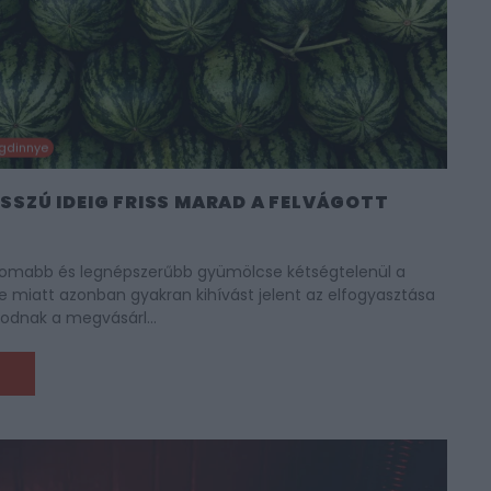
gdinnye
OSSZÚ IDEIG FRISS MARAD A FELVÁGOTT
finomabb és legnépszerűbb gyümölcse kétségtelenül a
e miatt azonban gyakran kihívást jelent az elfogyasztása
kodnak a megvásárl…
M