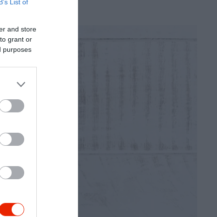
B’s List of
er and store
to grant or
ed purposes