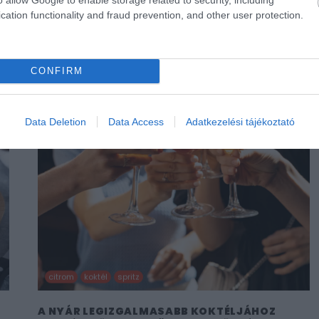
cation functionality and fraud prevention, and other user protection.
CONFIRM
Data Deletion
Data Access
Adatkezelési tájékoztató
citrom
koktél
spritz
A NYÁR LEGIZGALMASABB KOKTÉLJÁHOZ