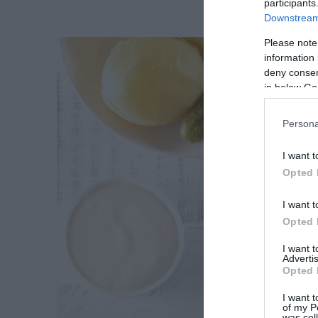
participants
Downstream 
Please note
information 
deny consent
in below Go
Persona
I want t
Opted 
I want t
Opted 
I want 
Advertis
Opted 
I want t
of my P
was col