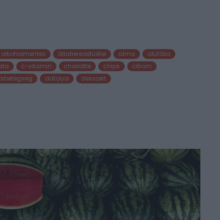
alkoholmentes
állatieredetűétel
alma
alufólia
ata
c-vitamin
chailatte
chips
citrom
orbetegseg
datolya
desszert