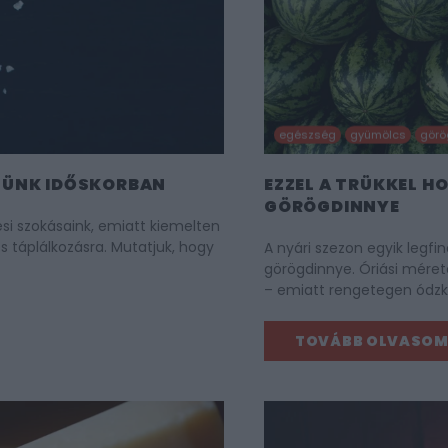
egészség
gyümölcs
görö
NNÜNK IDŐSKORBAN
EZZEL A TRÜKKEL H
GÖRÖGDINNYE
si szokásaink, emiatt kiemelten
s táplálkozásra. Mutatjuk, hogy
A nyári szezon egyik leg
görögdinnye. Óriási méret
– emiatt rengetegen ódz
TOVÁBB OLVASO