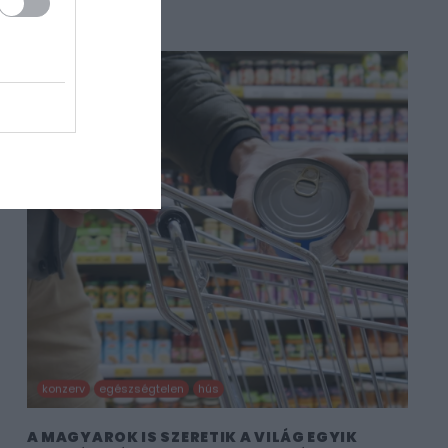
konzerv
egészségtelen
hús
A MAGYAROK IS SZERETIK A VILÁG EGYIK