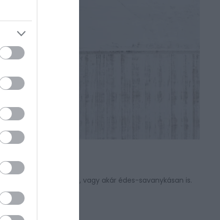
A
san, majonézbe forgatva, vagy akár édes-savanykásan is.