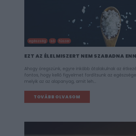
egészség
só
fűszer
EZT AZ ÉLELMISZERT NEM SZABADNA E
Ahogy öregszünk, egyre inkább átalakulnak az étkezé
fontos, hogy kellő figyelmet fordítsunk az egészsége
melyik az az alapanyag, amit leh…
TOVÁBB OLVASOM