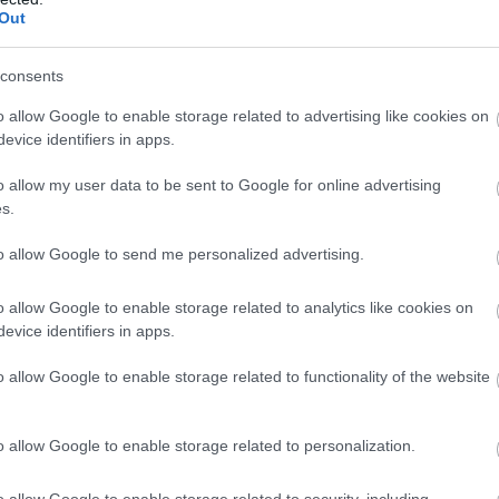
Out
consents
o allow Google to enable storage related to advertising like cookies on
evice identifiers in apps.
o allow my user data to be sent to Google for online advertising
s.
to allow Google to send me personalized advertising.
o allow Google to enable storage related to analytics like cookies on
evice identifiers in apps.
ÖKÉLETES LESZ A KRUMPLISALÁT
o allow Google to enable storage related to functionality of the website
 aminek ráadásul ezer arca van: készíthetjük ecetesen, mustáro
o allow Google to enable storage related to personalization.
o allow Google to enable storage related to security, including