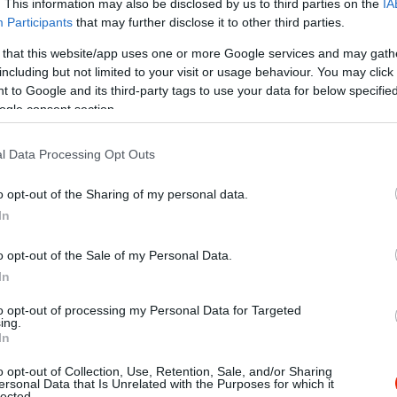
. This information may also be disclosed by us to third parties on the
IA
Participants
that may further disclose it to other third parties.
 that this website/app uses one or more Google services and may gath
including but not limited to your visit or usage behaviour. You may click 
 to Google and its third-party tags to use your data for below specifi
ogle consent section.
l Data Processing Opt Outs
o opt-out of the Sharing of my personal data.
In
o opt-out of the Sale of my Personal Data.
In
to opt-out of processing my Personal Data for Targeted
ing.
In
o opt-out of Collection, Use, Retention, Sale, and/or Sharing
ersonal Data that Is Unrelated with the Purposes for which it
lected.