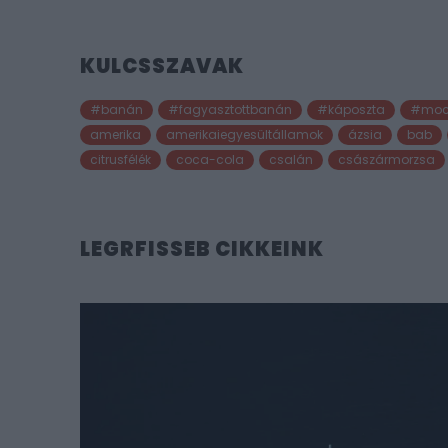
KULCSSZAVAK
#banán
#fagyasztottbanán
#káposzta
#moc
amerika
amerikaiegyesültállamok
ázsia
bab
citrusfélék
coca-cola
csalán
császármorzsa
LEGRFISSEB CIKKEINK