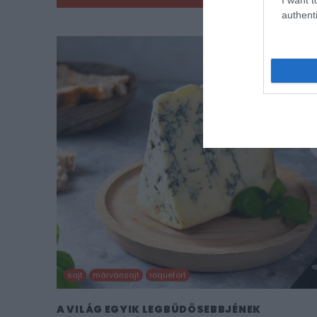
authenti
sajt
márvánsajt
roquefort
A VILÁG EGYIK LEGBÜDÖSEBBJÉNEK