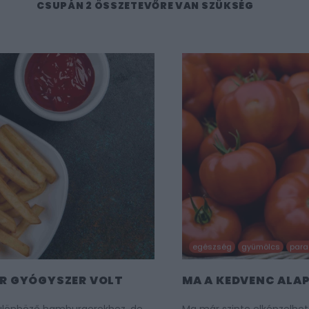
CSUPÁN 2 ÖSSZETEVŐRE VAN SZÜKSÉG
egészség
gyümölcs
para
OR GYÓGYSZER VOLT
MA A KEDVENC ALA