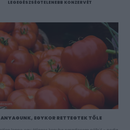
LEGEGÉSZSÉGTELENEBB KONZERVÉT
dicsom
PANYAGUNK, EGYKOR RETTEGTEK TŐLE